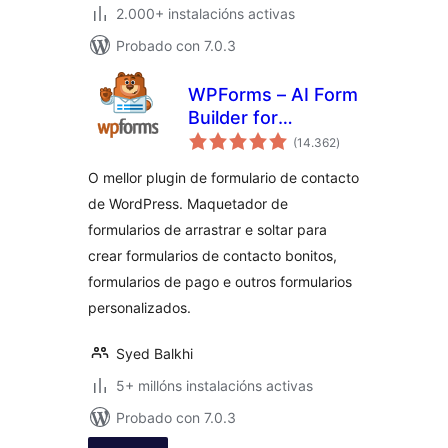
2.000+ instalacións activas
Probado con 7.0.3
WPForms – AI Form
Builder for
valoracións
WordPress –
(14.362
)
totais
Contact Forms,
O mellor plugin de formulario de contacto
Payment Forms,
de WordPress. Maquetador de
Survey Form, Quiz
formularios de arrastrar e soltar para
& More
crear formularios de contacto bonitos,
formularios de pago e outros formularios
personalizados.
Syed Balkhi
5+ millóns instalacións activas
Probado con 7.0.3