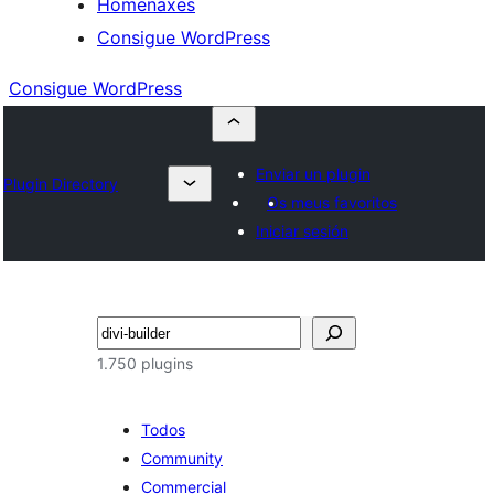
Homenaxes
Consigue WordPress
Consigue WordPress
Enviar un plugin
Plugin Directory
Os meus favoritos
Iniciar sesión
Buscar
1.750 plugins
Todos
Community
Commercial