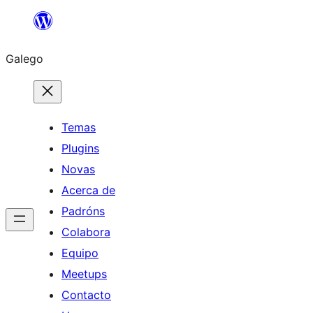
Saltar
ao
Galego
contido
Temas
Plugins
Novas
Acerca de
Padróns
Colabora
Equipo
Meetups
Contacto