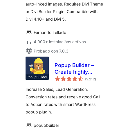
auto-linked images. Requires Divi Theme
or Divi Builder Plugin. Compatible with
Divi 4.10+ and Divi 5.
Fernando Tellado
4.000+ instalacións activas
Probado con 7.0.3
Popup Builder –
Create highly
valoracións
converting, mobile
(2.212
)
totais
friendly marketing
Increase Sales, Lead Generation,
popups.
Conversion rates and receive good Call
to Action rates with smart WordPress
popup plugin.
popupbuilder