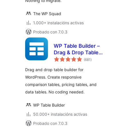
Nothing to migrate.
The WP Squad
1.000+ instalacións activas
Probado con 7.0.3
WP Table Builder –
Drag & Drop Table
valoracións
Builder
(681
)
totais
Drag and drop table builder for
WordPress. Create responsive
comparison tables, pricing tables, and
data tables. No coding needed.
WP Table Builder
50.000+ instalacións activas
Probado con 7.0.3