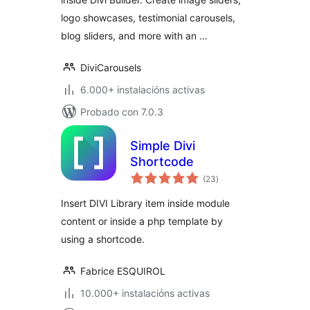
logo showcases, testimonial carousels,
blog sliders, and more with an …
DiviCarousels
6.000+ instalacións activas
Probado con 7.0.3
Simple Divi
Shortcode
valoracións
(23
)
totais
Insert DIVI Library item inside module
content or inside a php template by
using a shortcode.
Fabrice ESQUIROL
10.000+ instalacións activas