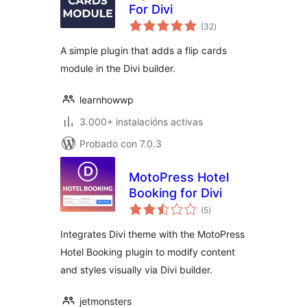
For Divi
valoracións
(32
)
totais
A simple plugin that adds a flip cards
module in the Divi builder.
learnhowwp
3.000+ instalacións activas
Probado con 7.0.3
MotoPress Hotel
Booking for Divi
valoracións
(5
)
totais
Integrates Divi theme with the MotoPress
Hotel Booking plugin to modify content
and styles visually via Divi builder.
jetmonsters