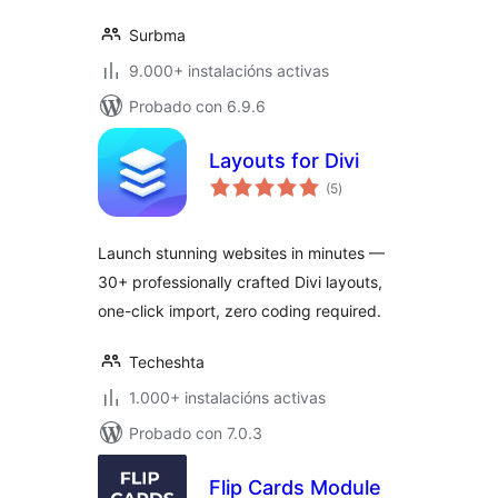
Surbma
9.000+ instalacións activas
Probado con 6.9.6
Layouts for Divi
valoracións
(5
)
totais
Launch stunning websites in minutes —
30+ professionally crafted Divi layouts,
one-click import, zero coding required.
Techeshta
1.000+ instalacións activas
Probado con 7.0.3
Flip Cards Module