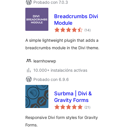
Probado con 7.0.3
Breadcrumbs Divi
Module
valoracións
(14
)
totais
A simple lightweight plugin that adds a
breadcrumbs module in the Divi theme.
learnhowwp
10.000+ instalacións activas
Probado con 6.9.6
Surbma | Divi &
Gravity Forms
valoracións
(21
)
totais
Responsive Divi form styles for Gravity
Forms.