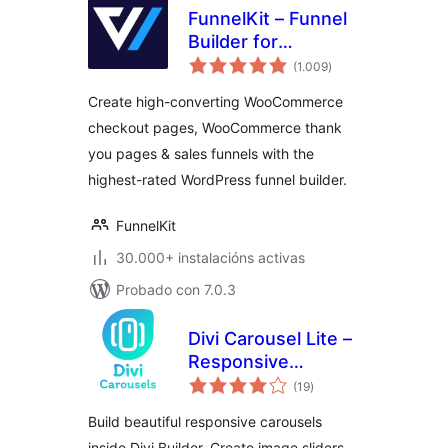
FunnelKit – Funnel
Builder for
valoracións
WooCommerce
(1.009
)
totais
Checkout
Create high-converting WooCommerce
checkout pages, WooCommerce thank
you pages & sales funnels with the
highest-rated WordPress funnel builder.
FunnelKit
30.000+ instalacións activas
Probado con 7.0.3
Divi Carousel Lite –
Responsive
valoracións
Carousel & Slider
(19
)
totais
Modules for Divi
Build beautiful responsive carousels
Builder
inside Divi Builder. Create image sliders,