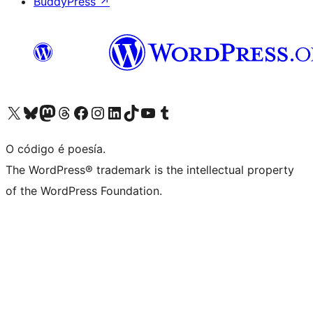
BuddyPress
↗
Visita la cuenta de X (anteriormente Twitter)
Visita a nosa conta de Bluesky
Visita a nosa conta de Mastodon
Visita a nosa conta de Threads
Visita a nosa páxina de Facebook
Visita a nosa conta de Instagram
Visita a nosa conta de LinkedIn
Visita a nosa conta de TikTok
Visita a nosa canle de YouTube
Visita a nosa conta de Tumblr
O código é poesía.
The WordPress® trademark is the intellectual property
of the WordPress Foundation.