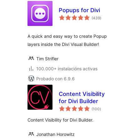
Popups for Divi
valoracións
(439
)
totais
A quick and easy way to create Popup
layers inside the Divi Visual Builder!
Tim Strifler
100.000+ instalacións activas
Probado con 6.9.6
Content Visibility
for Divi Builder
valoracións
(100
)
totais
Content Visibility for Divi Builder.
Jonathan Horowitz