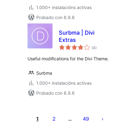
1.000+ instalacións activas
Probado con 6.9.6
Surbma | Divi
Extras
valoracións
(4
)
totais
Useful modifications for the Divi Theme.
Surbma
1.000+ instalacións activas
Probado con 6.9.6
Paxinación
de
1
2
49
…
entradas