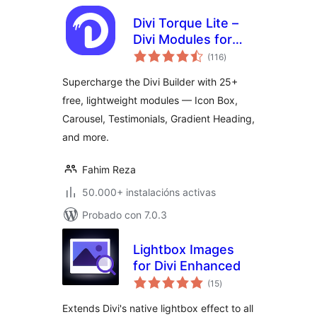
Divi Torque Lite –
Divi Modules for
valoracións
the Divi Builder &
(116
)
totais
Theme
Supercharge the Divi Builder with 25+
free, lightweight modules — Icon Box,
Carousel, Testimonials, Gradient Heading,
and more.
Fahim Reza
50.000+ instalacións activas
Probado con 7.0.3
Lightbox Images
for Divi Enhanced
valoracións
(15
)
totais
Extends Divi's native lightbox effect to all