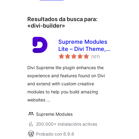
Resultados da busca para:
«divi-builder»
Supreme Modules
Lite – Divi Theme,
valoracións
Extra Theme and
(107
)
totais
Divi Builder
Divi Supreme lite plugin enhances the
experience and features found on Divi
and extend with custom creative
modules to help you build amazing
websites …
Supreme Modules
200.000+ instalacións activas
Probado con 6.9.6