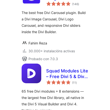
valoracións
Logo Carousel for
(146
)
totais
Divi Builder
The best free Divi Carousel plugin. Build
a Divi Image Carousel, Divi Logo
Carousel, and responsive Divi sliders
inside the Divi Builder.
Fahim Reza
30.000+ instalacións activas
Probado con 7.0.3
Squad Modules Lite
– Free Divi 5 & Divi
valoracións
4 Modules for Divi
(11
)
totais
Builder
65 free Divi modules + 8 extensions —
the largest free Divi library, all native in
the Divi 5 Visual Builder and Divi 4.