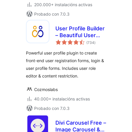
200.000+ instalacións activas
Probado con 7.0.3
User Profile Builder
– Beautiful User
valoracións
Registration Forms,
(734
)
totais
User Profiles &
Powerful user profile plugin to create
User Role Editor
front-end user registration forms, login &
user profile forms. Includes user role
editor & content restriction.
Cozmoslabs
40.000+ instalacións activas
Probado con 7.0.3
Divi Carousel Free –
Image Carousel &