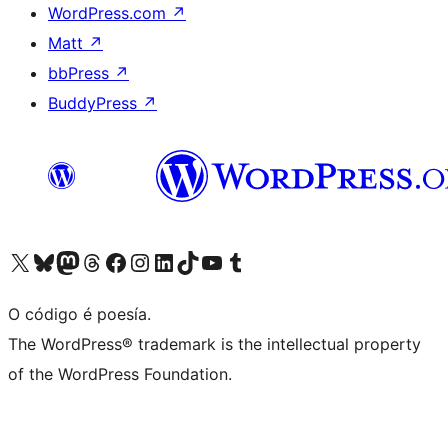
WordPress.com
↗
Matt
↗
bbPress
↗
BuddyPress
↗
Visita la cuenta de X (anteriormente Twitter)
Visita a nosa conta de Bluesky
Visita a nosa conta de Mastodon
Visita a nosa conta de Threads
Visita a nosa páxina de Facebook
Visita a nosa conta de Instagram
Visita a nosa conta de LinkedIn
Visita a nosa conta de TikTok
Visita a nosa canle de YouTube
Visita a nosa conta de Tumblr
O código é poesía.
The WordPress® trademark is the intellectual property
of the WordPress Foundation.