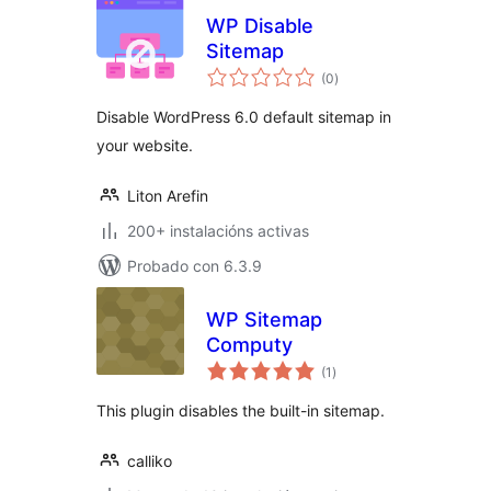
WP Disable
Sitemap
valoracións
(0
)
totais
Disable WordPress 6.0 default sitemap in
your website.
Liton Arefin
200+ instalacións activas
Probado con 6.3.9
WP Sitemap
Computy
valoracións
(1
)
totais
This plugin disables the built-in sitemap.
calliko