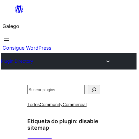
Saltar
ao
Galego
contido
Consigue WordPress
Plugin Directory
Buscar
Todos
Community
Commercial
Etiqueta do plugin:
disable
sitemap