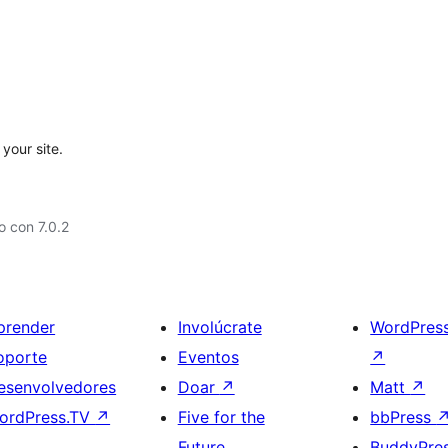
your site.
 con 7.0.2
prender
Involúcrate
WordPres
oporte
Eventos
↗
esenvolvedores
Doar
↗
Matt
↗
ordPress.TV
↗
Five for the
bbPress
Future
BuddyPre