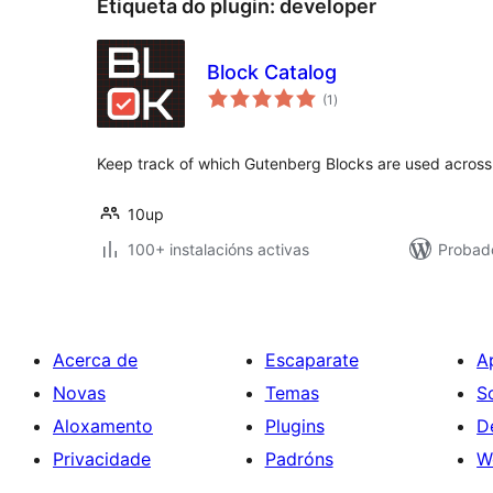
Etiqueta do plugin:
developer
Block Catalog
valoracións
(1
)
totais
Keep track of which Gutenberg Blocks are used across 
10up
100+ instalacións activas
Probado
Acerca de
Escaparate
A
Novas
Temas
S
Aloxamento
Plugins
D
Privacidade
Padróns
W