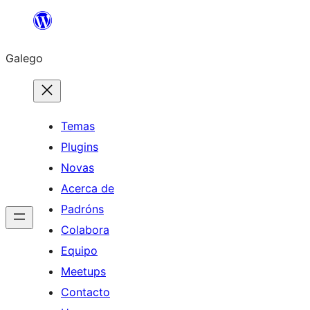
Saltar
ao
Galego
contido
Temas
Plugins
Novas
Acerca de
Padróns
Colabora
Equipo
Meetups
Contacto