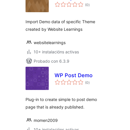
valoracións
(0
)
totais
Import Demo data of specific Theme
created by Website Learnings
websitelearnings
10+ instalacións activas
Probado con 6.3.9
WP Post Demo
valoracións
(0
)
totais
Plug-in to create simple to post demo
page that is already published.
momen2009
10+ instalacións activas