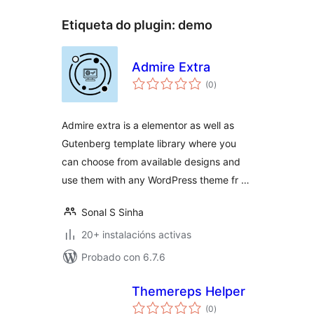
Etiqueta do plugin:
demo
Admire Extra
valoracións
(0
)
totais
Admire extra is a elementor as well as
Gutenberg template library where you
can choose from available designs and
use them with any WordPress theme fr …
Sonal S Sinha
20+ instalacións activas
Probado con 6.7.6
Themereps Helper
valoracións
(0
)
totais