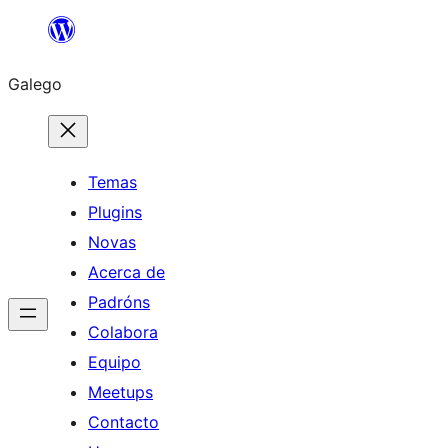
Saltar
ao
Galego
contido
Temas
Plugins
Novas
Acerca de
Padróns
Colabora
Equipo
Meetups
Contacto