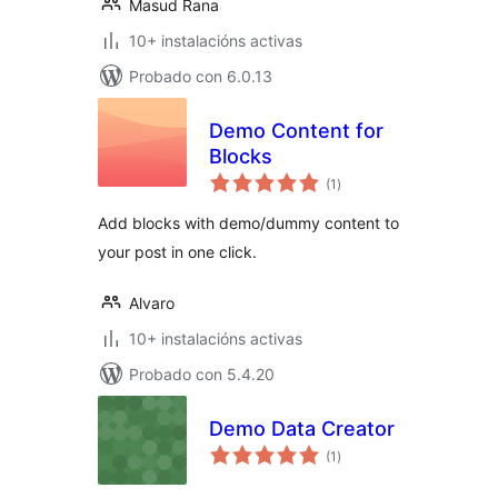
Masud Rana
10+ instalacións activas
Probado con 6.0.13
Demo Content for
Blocks
valoracións
(1
)
totais
Add blocks with demo/dummy content to
your post in one click.
Alvaro
10+ instalacións activas
Probado con 5.4.20
Demo Data Creator
valoracións
(1
)
totais