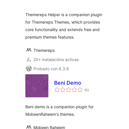
Themereps Helper is a companion plugin
for Themereps Themes, which provides
core functionality and extends free and
premium themes features.
Themereps
20+ instalacións activas
Probado con 6.3.9
Beni Demo
valoracións
(0
)
totais
Beni demo is a companion plugin for
MobeenRaheem's themes.
Mobeen Raheem