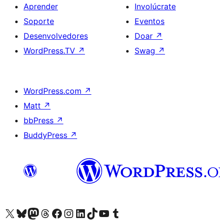
Aprender
Involúcrate
Soporte
Eventos
Desenvolvedores
Doar
↗
WordPress.TV
↗
Swag
↗
WordPress.com
↗
Matt
↗
bbPress
↗
BuddyPress
↗
Visita la cuenta de X (anteriormente Twitter)
Visita a nosa conta de Bluesky
Visita a nosa conta de Mastodon
Visita a nosa conta de Threads
Visita a nosa páxina de Facebook
Visita a nosa conta de Instagram
Visita a nosa conta de LinkedIn
Visita a nosa conta de TikTok
Visita a nosa canle de YouTube
Visita a nosa conta de Tumblr