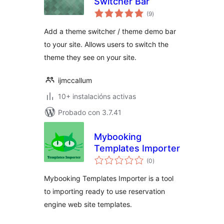
Switcher Bar
valoracións
(9
)
totais
Add a theme switcher / theme demo bar
to your site. Allows users to switch the
theme they see on your site.
ijmccallum
10+ instalacións activas
Probado con 3.7.41
Mybooking
Templates Importer
valoracións
(0
)
totais
Mybooking Templates Importer is a tool
to importing ready to use reservation
engine web site templates.