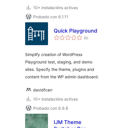
10+ instalacións activas
Probado con 6.1.11
Quick Playground
valoracións
(0
)
totais
Simplify creation of WordPress
Playground test, staging, and demo
sites. Specify the theme, plugins and
content from the WP admin dashboard.
davidfcarr
10+ instalacións activas
Probado con 6.9.6
IJM Theme