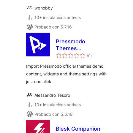
wphobby
10+ instalacións activas
Probado con 5.7.16
Pressmodo
Themes
valoracións
Onboarding
(0
)
totais
Import Pressmodo official themes demo
content, widgets and theme settings with
just one click.
Alessandro Tesoro
10+ instalacións activas
Probado con 5.6.18
Blesk Companion