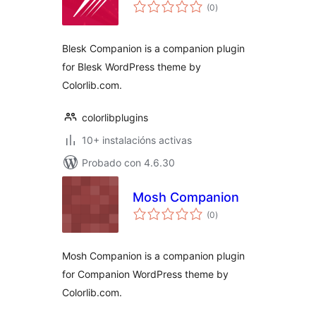
valoracións
(0
)
totais
Blesk Companion is a companion plugin
for Blesk WordPress theme by
Colorlib.com.
colorlibplugins
10+ instalacións activas
Probado con 4.6.30
Mosh Companion
valoracións
(0
)
totais
Mosh Companion is a companion plugin
for Companion WordPress theme by
Colorlib.com.