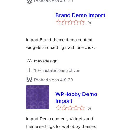
Probado con 4.9.30
Brand Demo Import
valoracións
(0
)
totais
Import Brand theme demo content,
widgets and settings with one click.
maxsdesign
10+ instalacións activas
Probado con 4.9.30
WPHobby Demo
Import
valoracións
(0
)
totais
Import Demo content, widgets and
theme settings for wphobby themes