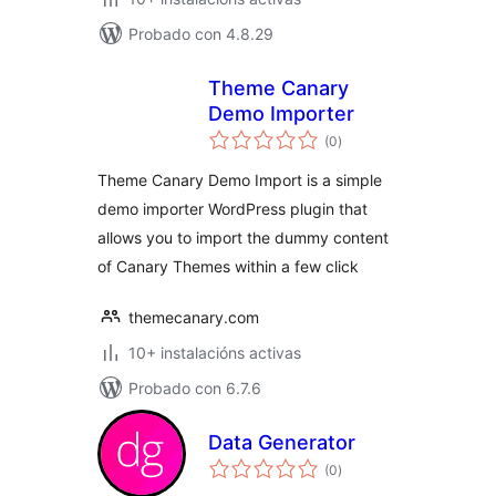
Probado con 4.8.29
Theme Canary
Demo Importer
valoracións
(0
)
totais
Theme Canary Demo Import is a simple
demo importer WordPress plugin that
allows you to import the dummy content
of Canary Themes within a few click
themecanary.com
10+ instalacións activas
Probado con 6.7.6
Data Generator
valoracións
(0
)
totais