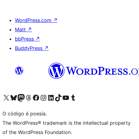
WordPress.com
↗
Matt
↗
bbPress
↗
BuddyPress
↗
Visita la cuenta de X (anteriormente Twitter)
Visita a nosa conta de Bluesky
Visita a nosa conta de Mastodon
Visita a nosa conta de Threads
Visita a nosa páxina de Facebook
Visita a nosa conta de Instagram
Visita a nosa conta de LinkedIn
Visita a nosa conta de TikTok
Visita a nosa canle de YouTube
Visita a nosa conta de Tumblr
O código é poesía.
The WordPress® trademark is the intellectual property
of the WordPress Foundation.