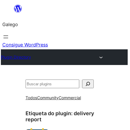
Saltar
ao
Galego
contido
Consigue WordPress
Plugin Directory
Buscar
Todos
Community
Commercial
Etiqueta do plugin:
delivery
report