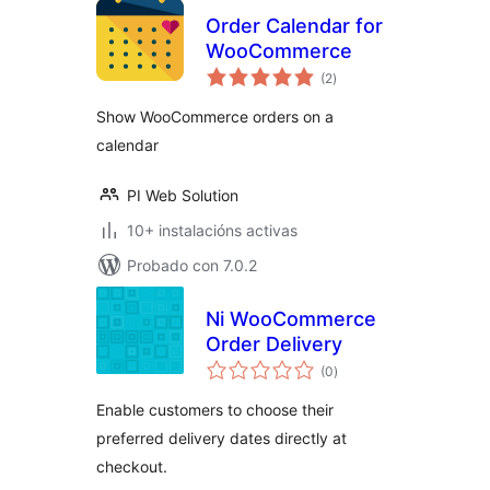
Order Calendar for
WooCommerce
valoracións
(2
)
totais
Show WooCommerce orders on a
calendar
PI Web Solution
10+ instalacións activas
Probado con 7.0.2
Ni WooCommerce
Order Delivery
valoracións
(0
)
totais
Enable customers to choose their
preferred delivery dates directly at
checkout.