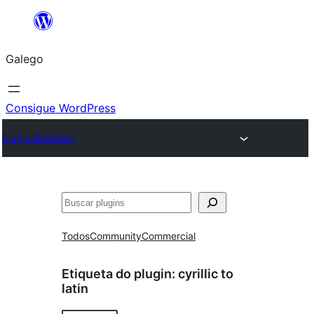
Saltar
ao
Galego
contido
Consigue WordPress
Plugin Directory
Buscar
Todos
Community
Commercial
Etiqueta do plugin:
cyrillic to
latin