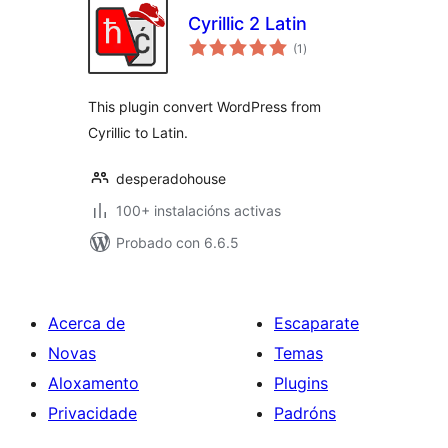
Cyrillic 2 Latin
valoracións
(1
)
totais
This plugin convert WordPress from
Cyrillic to Latin.
desperadohouse
100+ instalacións activas
Probado con 6.6.5
Acerca de
Escaparate
Novas
Temas
Aloxamento
Plugins
Privacidade
Padróns