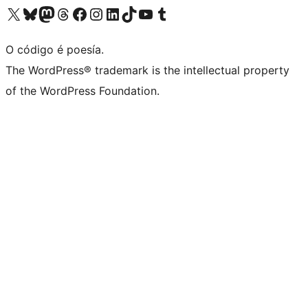
Visita la cuenta de X (anteriormente Twitter)
Visita a nosa conta de Bluesky
Visita a nosa conta de Mastodon
Visita a nosa conta de Threads
Visita a nosa páxina de Facebook
Visita a nosa conta de Instagram
Visita a nosa conta de LinkedIn
Visita a nosa conta de TikTok
Visita a nosa canle de YouTube
Visita a nosa conta de Tumblr
O código é poesía.
The WordPress® trademark is the intellectual property
of the WordPress Foundation.