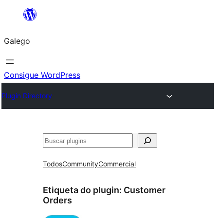
Saltar
ao
Galego
contido
Consigue WordPress
Plugin Directory
Buscar
Todos
Community
Commercial
Etiqueta do plugin:
Customer
Orders