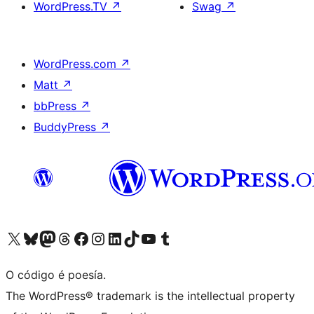
WordPress.TV
↗
Swag
↗
WordPress.com
↗
Matt
↗
bbPress
↗
BuddyPress
↗
Visita la cuenta de X (anteriormente Twitter)
Visita a nosa conta de Bluesky
Visita a nosa conta de Mastodon
Visita a nosa conta de Threads
Visita a nosa páxina de Facebook
Visita a nosa conta de Instagram
Visita a nosa conta de LinkedIn
Visita a nosa conta de TikTok
Visita a nosa canle de YouTube
Visita a nosa conta de Tumblr
O código é poesía.
The WordPress® trademark is the intellectual property