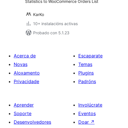
Statistics to WooCommerce Orders List
KarKo
10+ instalacións activas
Probado con 5.1.23
Acerca de
Escaparate
Novas
Temas
Aloxamento
Plugins
Privacidade
Padróns
Aprender
Involúcrate
Soporte
Eventos
Desenvolvedores
Doar
↗