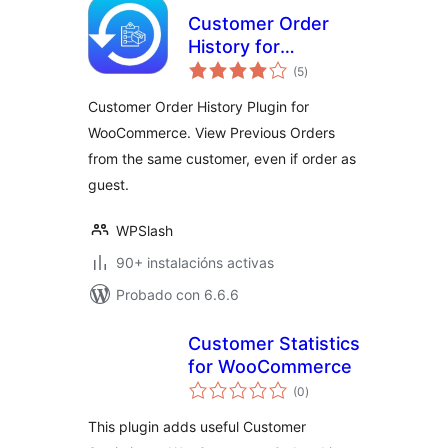
Customer Order
History for
valoracións
WooCommerce
(5
)
totais
Customer Order History Plugin for
WooCommerce. View Previous Orders
from the same customer, even if order as
guest.
WPSlash
90+ instalacións activas
Probado con 6.6.6
Customer Statistics
for WooCommerce
valoracións
(0
)
totais
This plugin adds useful Customer