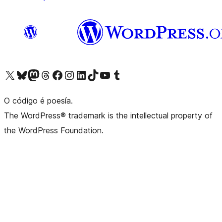
Visita la cuenta de X (anteriormente Twitter)
Visita a nosa conta de Bluesky
Visita a nosa conta de Mastodon
Visita a nosa conta de Threads
Visita a nosa páxina de Facebook
Visita a nosa conta de Instagram
Visita a nosa conta de LinkedIn
Visita a nosa conta de TikTok
Visita a nosa canle de YouTube
Visita a nosa conta de Tumblr
O código é poesía.
The WordPress® trademark is the intellectual property of
the WordPress Foundation.