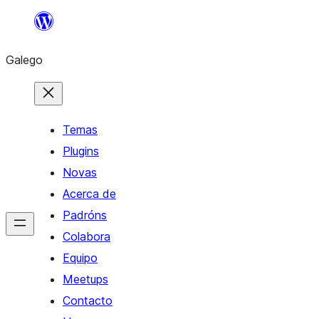
Saltar
ao
Galego
contido
Temas
Plugins
Novas
Acerca de
Padróns
Colabora
Equipo
Meetups
Contacto