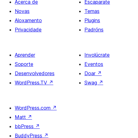
Acerca de
Escaparate
Novas
Temas
Aloxamento
Plugins
Privacidade
Padróns
Aprender
Involúcrate
Soporte
Eventos
Desenvolvedores
Doar
↗
WordPress.TV
↗
Swag
↗
WordPress.com
↗
Matt
↗
bbPress
↗
BuddyPress
↗