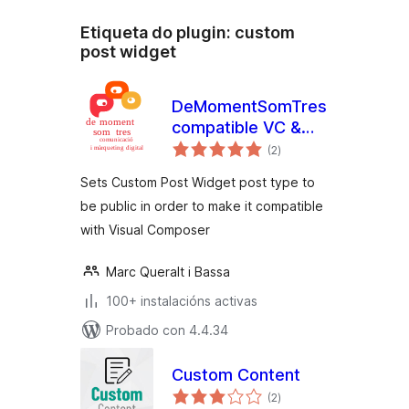
Etiqueta do plugin:
custom
post widget
DeMomentSomTres
compatible VC &
valoracións
CPW
(2
)
totais
Sets Custom Post Widget post type to
be public in order to make it compatible
with Visual Composer
Marc Queralt i Bassa
100+ instalacións activas
Probado con 4.4.34
Custom Content
valoracións
(2
)
totais