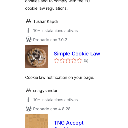
cookies and to comply with the EU
cookie law regulations.
Tushar Kapdi
10+ instalacións activas
Probado con 7.0.2
Simple Cookie Law
valoracións
(0
)
totais
Cookie law notification on your page.
snagysandor
10+ instalacións activas
Probado con 4.8.28
TNG Accept