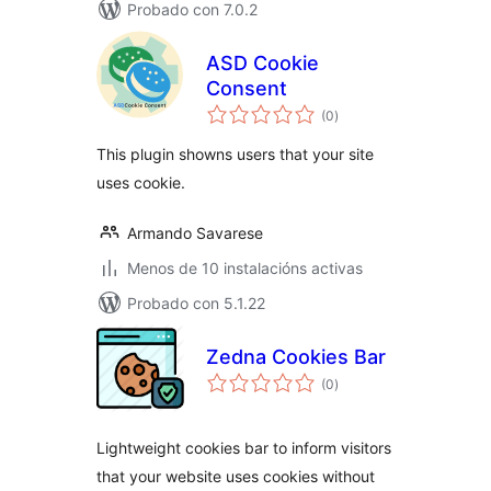
Probado con 7.0.2
ASD Cookie
Consent
valoracións
(0
)
totais
This plugin showns users that your site
uses cookie.
Armando Savarese
Menos de 10 instalacións activas
Probado con 5.1.22
Zedna Cookies Bar
valoracións
(0
)
totais
Lightweight cookies bar to inform visitors
that your website uses cookies without