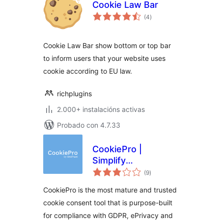
Cookie Law Bar
valoracións
(4
)
totais
Cookie Law Bar show bottom or top bar
to inform users that your website uses
cookie according to EU law.
richplugins
2.000+ instalacións activas
Probado con 4.7.33
CookiePro |
Simplify
valoracións
Compliance with
(9
)
totais
GDPR & EU Cookie
CookiePro is the most mature and trusted
Laws
cookie consent tool that is purpose-built
for compliance with GDPR, ePrivacy and