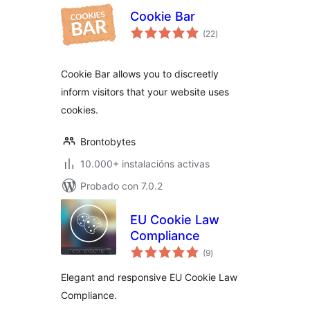
Cookie Bar
valoracións
(22
)
totais
Cookie Bar allows you to discreetly
inform visitors that your website uses
cookies.
Brontobytes
10.000+ instalacións activas
Probado con 7.0.2
EU Cookie Law
Compliance
valoracións
(9
)
totais
Elegant and responsive EU Cookie Law
Compliance.