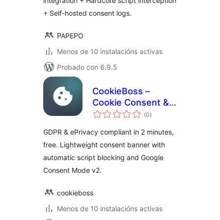
integration + Hardcore script interception
+ Self-hosted consent logs.
PAPEPO
Menos de 10 instalacións activas
Probado con 6.9.5
CookieBoss –
Cookie Consent &
valoracións
GDPR Compliance
(0
)
totais
GDPR & ePrivacy compliant in 2 minutes,
free. Lightweight consent banner with
automatic script blocking and Google
Consent Mode v2.
cookieboss
Menos de 10 instalacións activas