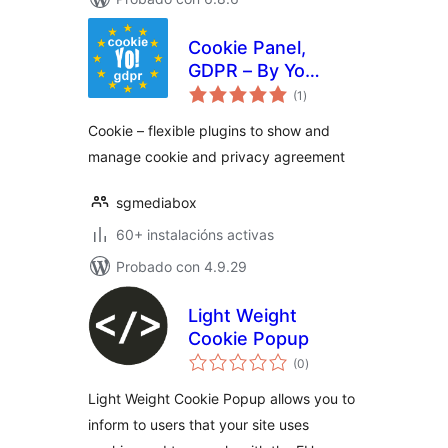
Cookie Panel,
GDPR – By Yo
valoracións
Cookie Team
(1
)
totais
Сookie – flexible plugins to show and
manage cookie and privacy agreement
sgmediabox
60+ instalacións activas
Probado con 4.9.29
Light Weight
Cookie Popup
valoracións
(0
)
totais
Light Weight Cookie Popup allows you to
inform to users that your site uses