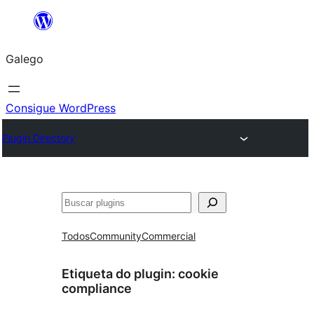
Saltar
ao
Galego
contido
Consigue WordPress
Plugin Directory
Buscar
Todos
Community
Commercial
Etiqueta do plugin:
cookie
compliance