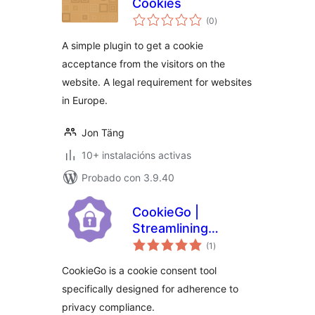
Cookies
valoracións
(0
)
totais
A simple plugin to get a cookie
acceptance from the visitors on the
website. A legal requirement for websites
in Europe.
Jon Täng
10+ instalacións activas
Probado con 3.9.40
CookieGo |
Streamlining
valoracións
Cookie Compliance
(1
)
totais
Management
CookieGo is a cookie consent tool
specifically designed for adherence to
privacy compliance.