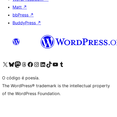
Matt
↗
bbPress
↗
BuddyPress
↗
Visita la cuenta de X (anteriormente Twitter)
Visita a nosa conta de Bluesky
Visita a nosa conta de Mastodon
Visita a nosa conta de Threads
Visita a nosa páxina de Facebook
Visita a nosa conta de Instagram
Visita a nosa conta de LinkedIn
Visita a nosa conta de TikTok
Visita a nosa canle de YouTube
Visita a nosa conta de Tumblr
O código é poesía.
The WordPress® trademark is the intellectual property
of the WordPress Foundation.