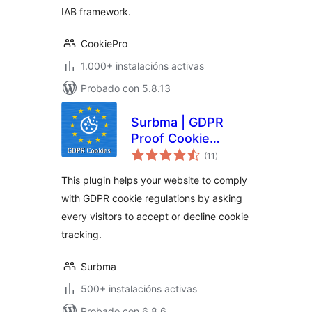
IAB framework.
CookiePro
1.000+ instalacións activas
Probado con 5.8.13
Surbma | GDPR
Proof Cookie
valoracións
Consent & Notice
(11
)
totais
Bar
This plugin helps your website to comply
with GDPR cookie regulations by asking
every visitors to accept or decline cookie
tracking.
Surbma
500+ instalacións activas
Probado con 6.8.6