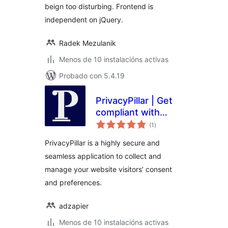
beign too disturbing. Frontend is
independent on jQuery.
Radek Mezulanik
Menos de 10 instalacións activas
Probado con 5.4.19
PrivacyPillar | Get
compliant with
valoracións
GDPR, CCPA, and
(1
)
totais
Global cookie policy
PrivacyPillar is a highly secure and
seamless application to collect and
manage your website visitors’ consent
and preferences.
adzapier
Menos de 10 instalacións activas