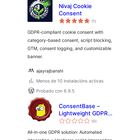
Nivaj Cookie
Consent
valoracións
(1
)
totais
GDPR-compliant cookie consent with
category-based consent, script blocking,
GTM, consent logging, and customizable
banner.
ajayrajbanshi
Menos de 10 instalacións activas
Probado con 6.9.5
ConsentBase –
Lightweight GDPR
valoracións
Cookie Compliance
(0
)
totais
All-in-one GDPR solution: Automated