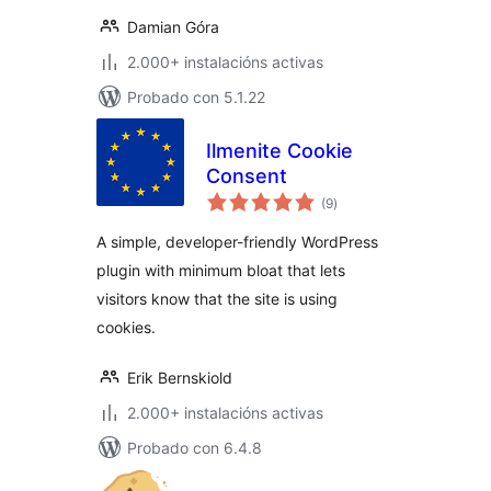
Damian Góra
2.000+ instalacións activas
Probado con 5.1.22
Ilmenite Cookie
Consent
valoracións
(9
)
totais
A simple, developer-friendly WordPress
plugin with minimum bloat that lets
visitors know that the site is using
cookies.
Erik Bernskiold
2.000+ instalacións activas
Probado con 6.4.8