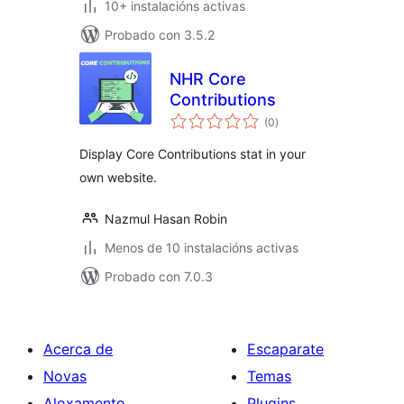
10+ instalacións activas
Probado con 3.5.2
NHR Core
Contributions
valoracións
(0
)
totais
Display Core Contributions stat in your
own website.
Nazmul Hasan Robin
Menos de 10 instalacións activas
Probado con 7.0.3
Acerca de
Escaparate
Novas
Temas
Aloxamento
Plugins