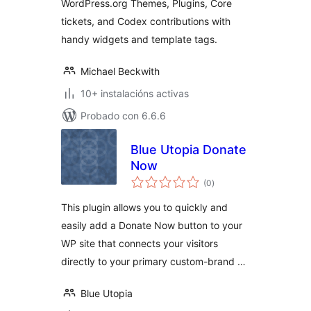
WordPress.org Themes, Plugins, Core
tickets, and Codex contributions with
handy widgets and template tags.
Michael Beckwith
10+ instalacións activas
Probado con 6.6.6
Blue Utopia Donate
Now
valoracións
(0
)
totais
This plugin allows you to quickly and
easily add a Donate Now button to your
WP site that connects your visitors
directly to your primary custom-brand …
Blue Utopia