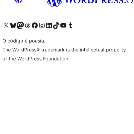
Visita la cuenta de X (anteriormente Twitter)
Visita a nosa conta de Bluesky
Visita a nosa conta de Mastodon
Visita a nosa conta de Threads
Visita a nosa páxina de Facebook
Visita a nosa conta de Instagram
Visita a nosa conta de LinkedIn
Visita a nosa conta de TikTok
Visita a nosa canle de YouTube
Visita a nosa conta de Tumblr
O código é poesía.
The WordPress® trademark is the intellectual property
of the WordPress Foundation.