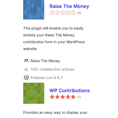
Raise The Money
valoracións
(0
)
totais
This plugin will enable you to easily
embed your Raise The Money
contribution form in your WordPress
website.
Raise The Money
100+ instalacións activas
Probado con 6.8.7
WP Contributions
valoracións
(1
)
totais
Provides an easy way to display your