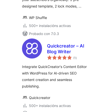
designed template, 2 lock modes, …
WP Shuffle
500+ instalacións activas
Probado con 7.0.3
Quickcreator – AI
Blog Writer
valoracións
(1
)
totais
Integrate QuickCreator's Content Editor
with WordPress for AI-driven SEO
content creation and seamless
publishing.
Quickcreator
500+ instalacións activas