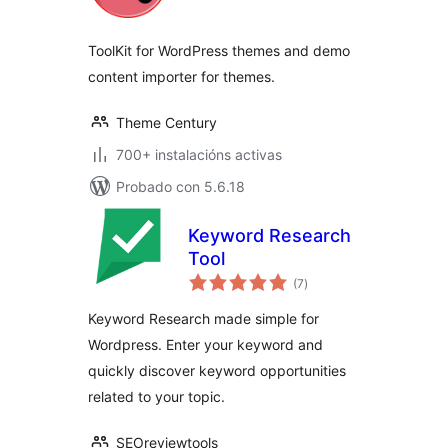
ToolKit for WordPress themes and demo
content importer for themes.
Theme Century
700+ instalacións activas
Probado con 5.6.18
Keyword Research
Tool
valoracións
(7
)
totais
Keyword Research made simple for
Wordpress. Enter your keyword and
quickly discover keyword opportunities
related to your topic.
SEOreviewtools