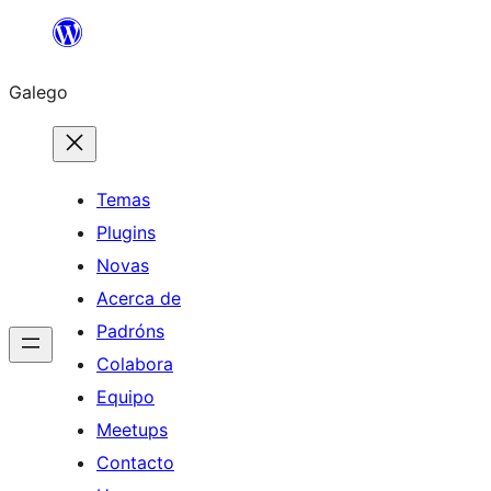
Saltar
ao
Galego
contido
Temas
Plugins
Novas
Acerca de
Padróns
Colabora
Equipo
Meetups
Contacto