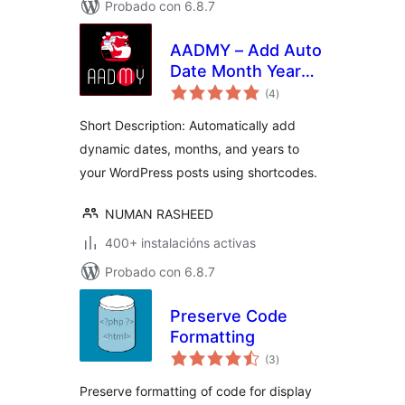
Probado con 6.8.7
AADMY – Add Auto
Date Month Year
valoracións
Into Posts
(4
)
totais
Short Description: Automatically add
dynamic dates, months, and years to
your WordPress posts using shortcodes.
NUMAN RASHEED
400+ instalacións activas
Probado con 6.8.7
Preserve Code
Formatting
valoracións
(3
)
totais
Preserve formatting of code for display