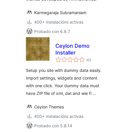
Karmegaraja Subramaniam
400+ instalacións activas
Probado con 6.8.7
Ceylon Demo
Installer
valoracións
(0
)
totais
Setup you site with dummy data easily.
Import settings, widgets and content
with one click. Your dummy data must
have ZIP file of xml, dat and wie fi …
Ceylon Themes
400+ instalacións activas
Probado con 5.8.14