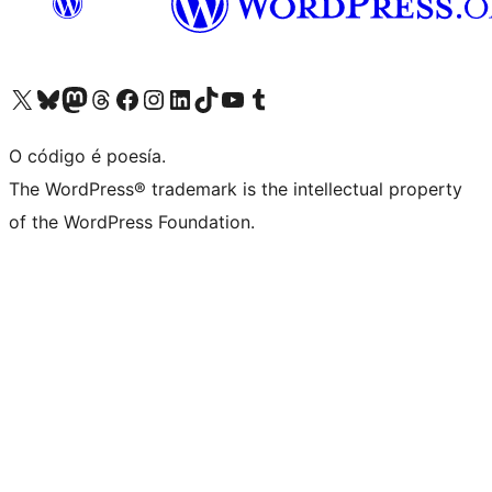
Visita la cuenta de X (anteriormente Twitter)
Visita a nosa conta de Bluesky
Visita a nosa conta de Mastodon
Visita a nosa conta de Threads
Visita a nosa páxina de Facebook
Visita a nosa conta de Instagram
Visita a nosa conta de LinkedIn
Visita a nosa conta de TikTok
Visita a nosa canle de YouTube
Visita a nosa conta de Tumblr
O código é poesía.
The WordPress® trademark is the intellectual property
of the WordPress Foundation.