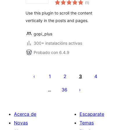
valoracións
(1
)
totais
Use this plugin to scroll the content
vertically in the posts and pages.
gopi_plus
300+ instalacións activas
Probado con 6.4.9
Paxinación
de
1
2
3
4
entradas
36
…
Acerca de
Escaparate
Novas
Temas