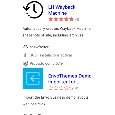
LH Wayback
Machine
valoracións
(5
)
totais
Automatically creates Wayback Machine
snapshots of site, including archives
shawfactor
300+ instalacións activas
Probado con 5.5.19
EnvoThemes Demo
Importer for
valoracións
KingComposer
(0
)
totais
Import the Envo Business demo layouts
with one click.