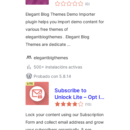
valoracións
Importer
(0
)
totais
Elegant Blog Themes Demo Importer
plugin helps you import demo content for
various free themes of
elegantblogthemes . Elegant Blog
Themes are dedicate …
elegantblgthemes
500+ instalacións activas
Probado con 5.8.14
Subscribe to
Unlock Lite – Opt In
valoracións
Content Locker
(10
)
totais
Plugin for
Lock your content using our Subscription
WordPress
Form and collect email address and grow
your subscribers organically. 5 pre