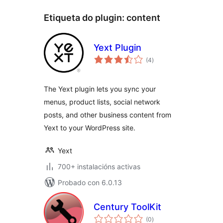
Etiqueta do plugin:
content
Yext Plugin
valoracións
(4
)
totais
The Yext plugin lets you sync your
menus, product lists, social network
posts, and other business content from
Yext to your WordPress site.
Yext
700+ instalacións activas
Probado con 6.0.13
Century ToolKit
valoracións
(0
)
totais