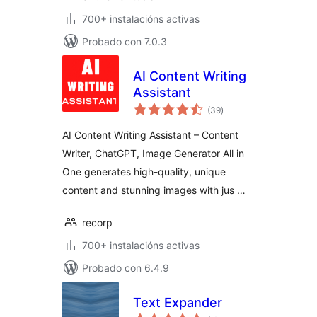
700+ instalacións activas
Probado con 7.0.3
AI Content Writing
Assistant
valoracións
(39
)
totais
AI Content Writing Assistant – Content
Writer, ChatGPT, Image Generator All in
One generates high-quality, unique
content and stunning images with jus …
recorp
700+ instalacións activas
Probado con 6.4.9
Text Expander
valoracións