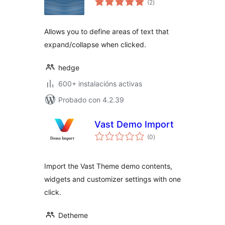
(2
)
totais
Allows you to define areas of text that
expand/collapse when clicked.
hedge
600+ instalacións activas
Probado con 4.2.39
Vast Demo Import
valoracións
(0
)
totais
Import the Vast Theme demo contents,
widgets and customizer settings with one
click.
Detheme