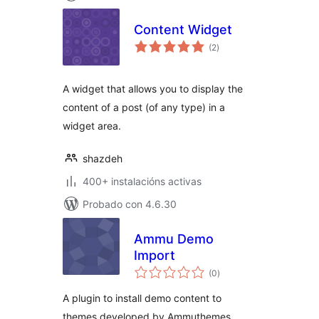
Content Widget
valoracións
(2
)
totais
A widget that allows you to display the
content of a post (of any type) in a
widget area.
shazdeh
400+ instalacións activas
Probado con 4.6.30
Ammu Demo
Import
valoracións
(0
)
totais
A plugin to install demo content to
themes developed by Ammuthemes.