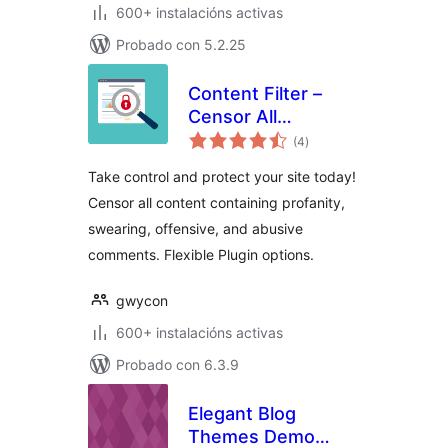
600+ instalacións activas
Probado con 5.2.25
Content Filter –
Censor All
valoracións
Offensive Content
(4
)
totais
From Your Site
Take control and protect your site today!
Censor all content containing profanity,
swearing, offensive, and abusive
comments. Flexible Plugin options.
gwycon
600+ instalacións activas
Probado con 6.3.9
Elegant Blog
Themes Demo