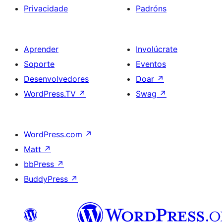
Privacidade
Padróns
Aprender
Involúcrate
Soporte
Eventos
Desenvolvedores
Doar
↗
WordPress.TV
↗
Swag
↗
WordPress.com
↗
Matt
↗
bbPress
↗
BuddyPress
↗