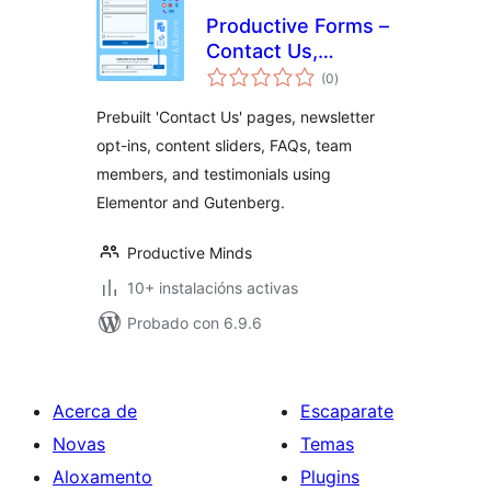
Productive Forms –
Contact Us,
valoracións
Newsletter Opt-ins
(0
)
totais
& Content
Prebuilt 'Contact Us' pages, newsletter
Publishing
opt-ins, content sliders, FAQs, team
members, and testimonials using
Elementor and Gutenberg.
Productive Minds
10+ instalacións activas
Probado con 6.9.6
Acerca de
Escaparate
Novas
Temas
Aloxamento
Plugins