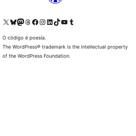
Visita la cuenta de X (anteriormente Twitter)
Visita a nosa conta de Bluesky
Visita a nosa conta de Mastodon
Visita a nosa conta de Threads
Visita a nosa páxina de Facebook
Visita a nosa conta de Instagram
Visita a nosa conta de LinkedIn
Visita a nosa conta de TikTok
Visita a nosa canle de YouTube
Visita a nosa conta de Tumblr
O código é poesía.
The WordPress® trademark is the intellectual property
of the WordPress Foundation.