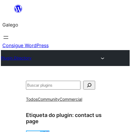
Saltar
ao
Galego
contido
Consigue WordPress
Plugin Directory
Buscar
Todos
Community
Commercial
Etiqueta do plugin:
contact us
page