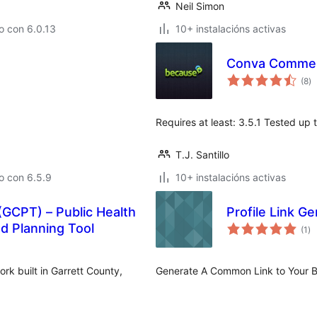
Neil Simon
o con 6.0.13
10+ instalacións activas
Conva Commen
va
(8
)
to
Requires at least: 3.5.1 Tested up t
T.J. Santillo
o con 6.5.9
10+ instalacións activas
(GCPT) – Public Health
Profile Link G
va
d Planning Tool
(1
)
to
rk built in Garrett County,
Generate A Common Link to Your B