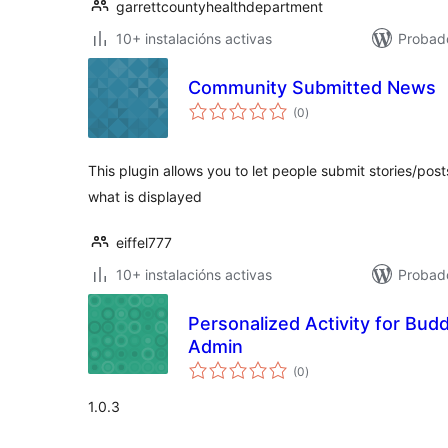
garrettcountyhealthdepartment
10+ instalacións activas
Probad
Community Submitted News
valoracións
(0
)
totais
This plugin allows you to let people submit stories/post
what is displayed
eiffel777
10+ instalacións activas
Probado
Personalized Activity for Bud
Admin
valoracións
(0
)
totais
1.0.3