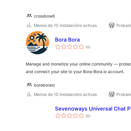
crossbow6
Menos de 10 instalacións activas
Probad
Bora Bora
valoracións
(0
)
totais
Manage and monetize your online community — prote
and connect your site to your Bora-Bora.io account.
boraboraio
Menos de 10 instalacións activas
Probad
Sevenoways Universal Chat 
valoracións
(0
)
totais