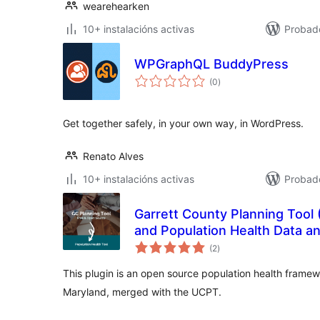
wearehearken
10+ instalacións activas
Probad
WPGraphQL BuddyPress
valoracións
(0
)
totais
Get together safely, in your own way, in WordPress.
Renato Alves
10+ instalacións activas
Probad
Garrett County Planning Tool 
and Population Health Data an
valoracións
(2
)
totais
This plugin is an open source population health framewo
Maryland, merged with the UCPT.