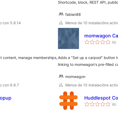
Shortcode, block, REST API, public 
fabian88
o con 5.8.14
Menos de 10 instalacións acti
momwagon Carp
va
(0
)
to
ct content, manage memberships,
Adds a "Set up a carpool" button 
linking to momwagon's pre-filled ca
momwagon
o con 6.8.7
Menos de 10 instalacións acti
Popup
Huddlespot C
va
(0
)
to