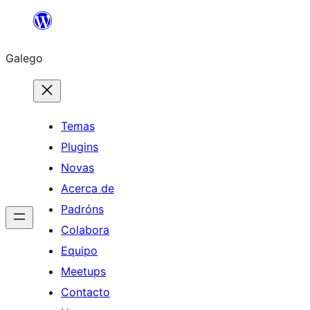
Saltar
ao
Galego
contido
Temas
Plugins
Novas
Acerca de
Padróns
Colabora
Equipo
Meetups
Contacto