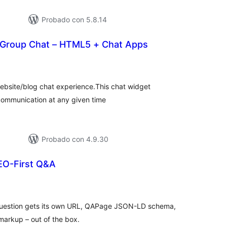
Probado con 5.8.14
 Group Chat – HTML5 + Chat Apps
aloracións
otais
website/blog chat experience.This chat widget
e communication at any given time
Probado con 4.9.30
EO-First Q&A
loracións
tais
question gets its own URL, QAPage JSON-LD schema,
arkup – out of the box.