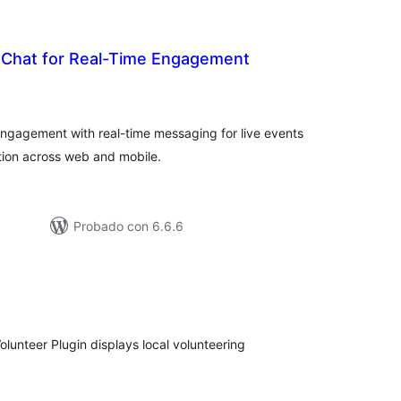
 Chat for Real-Time Engagement
loracións
tais
ngagement with real-time messaging for live events
tion across web and mobile.
Probado con 6.6.6
loracións
tais
lunteer Plugin displays local volunteering