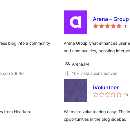
Arena – Group
va
(1
)
to
ess blog into a community
Arena Group Chat enhances user e
and communities, boosting interac
Arena.IM
o con 3.9.40
10+ instalacións activas
iVolunteer
va
(0
)
to
s from Hearken.
We make volunteering easy. The iVo
opportunities in the blog sidebar.