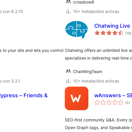
crossbow6
o con 6.2.10
10+ instalacións activas
Chatwing Live
v
(18
)
t
s to your site and lets you control
Chatwing offers an unlimited live 
specializes in delivering real-tim
ChatWingTeam
 con 3.2.1
10+ instalacións activas
dypress – Friends &
wAnswers – S
va
(0
)
to
SEO-first community Q&A. Every 
Open Graph tags, and Speakable m