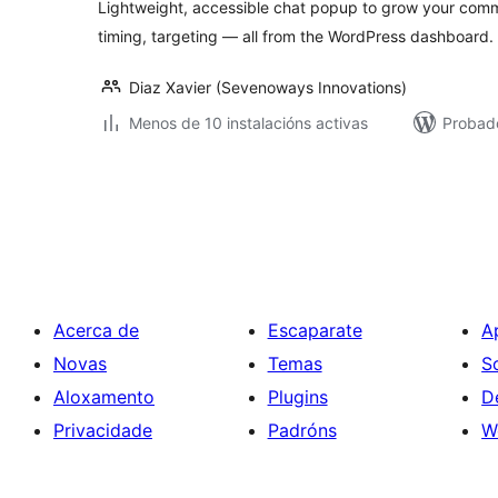
Lightweight, accessible chat popup to grow your commu
timing, targeting — all from the WordPress dashboard.
Diaz Xavier (Sevenoways Innovations)
Menos de 10 instalacións activas
Probad
Paxinación
de
entradas
Acerca de
Escaparate
A
Novas
Temas
S
Aloxamento
Plugins
D
Privacidade
Padróns
W