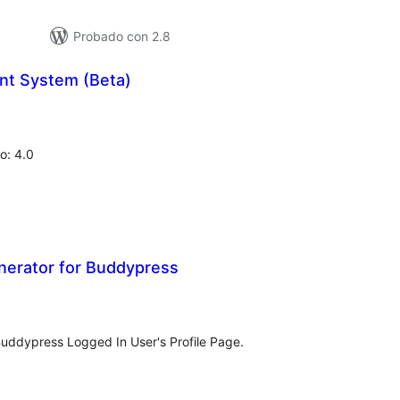
Probado con 2.8
t System (Beta)
loracións
tais
o: 4.0
enerator for Buddypress
loracións
tais
uddypress Logged In User's Profile Page.