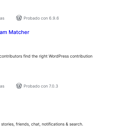
vas
Probado con 6.9.6
eam Matcher
loracións
tais
contributors find the right WordPress contribution
vas
Probado con 7.0.3
loracións
tais
stories, friends, chat, notifications & search.