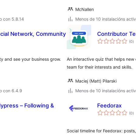
McNallen
o con 5.8.14
Menos de 10 instalacións acti
cial Network, Community
Contributor T
va
(0
)
to
ty and see your business grow.
An interactive quiz that helps new 
team for their interests and skills.
Maciej (Matt) Pilarski
o con 6.4.9
Menos de 10 instalacións acti
dypress – Following &
Feedorax
va
(0
)
to
Social timeline for Feedorax: posts, 