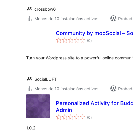
crossbow6
Menos de 10 instalacións activas
Probad
Community by mooSocial – So
valoracións
(0
)
totais
Turn your Wordpress site to a powerful online communi
SocialLOFT
Menos de 10 instalacións activas
Probad
Personalized Activity for Bud
Admin
valoracións
(0
)
totais
1.0.2