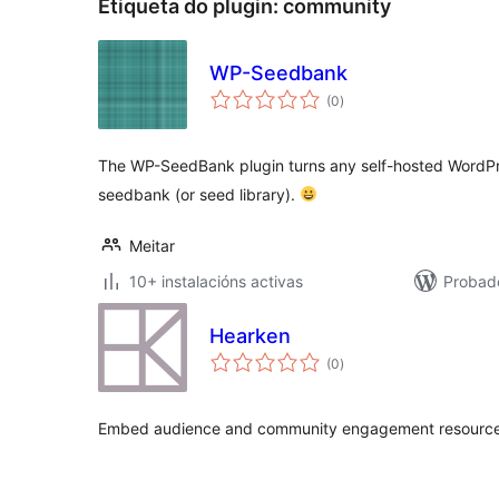
Etiqueta do plugin:
community
WP-Seedbank
valoracións
(0
)
totais
The WP-SeedBank plugin turns any self-hosted WordPr
seedbank (or seed library).
Meitar
10+ instalacións activas
Probad
Hearken
valoracións
(0
)
totais
Embed audience and community engagement resource