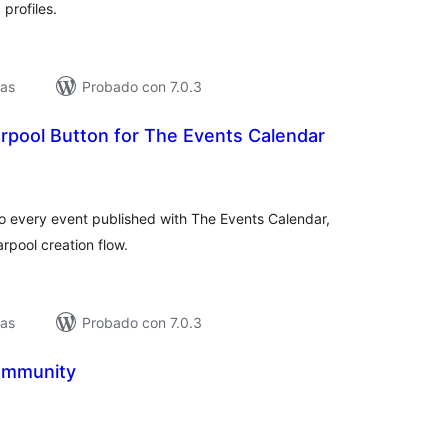
profiles.
vas
Probado con 7.0.3
ool Button for The Events Calendar
loracións
tais
to every event published with The Events Calendar,
rpool creation flow.
vas
Probado con 7.0.3
ommunity
loracións
tais