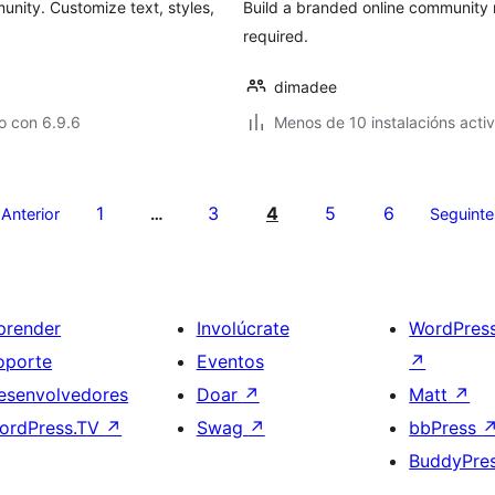
nity. Customize text, styles,
Build a branded online community 
required.
dimadee
o con 6.9.6
Menos de 10 instalacións acti
1
3
4
5
6
Anterior
…
Seguinte
prender
Involúcrate
WordPres
oporte
Eventos
↗
esenvolvedores
Doar
↗
Matt
↗
ordPress.TV
↗
Swag
↗
bbPress
BuddyPre