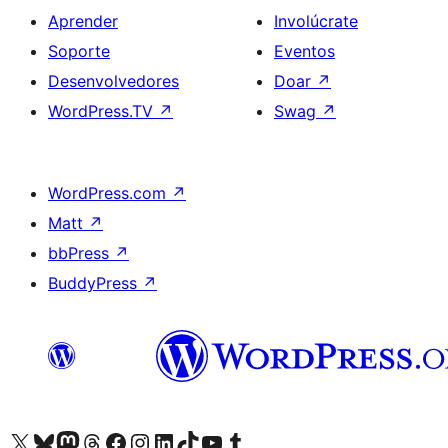
Aprender
Involúcrate
Soporte
Eventos
Desenvolvedores
Doar
↗
WordPress.TV
↗
Swag
↗
WordPress.com
↗
Matt
↗
bbPress
↗
BuddyPress
↗
Visita la cuenta de X (anteriormente Twitter)
Visita a nosa conta de Bluesky
Visita a nosa conta de Mastodon
Visita a nosa conta de Threads
Visita a nosa páxina de Facebook
Visita a nosa conta de Instagram
Visita a nosa conta de LinkedIn
Visita a nosa conta de TikTok
Visita a nosa canle de YouTube
Visita a nosa conta de Tumblr