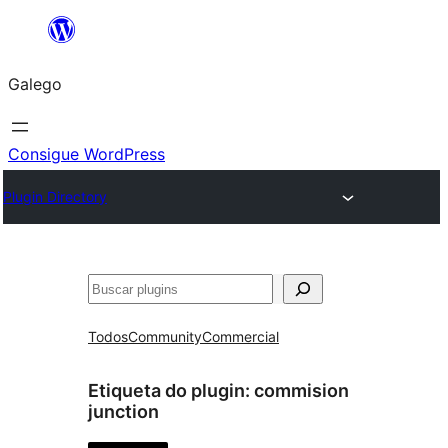
Saltar
ao
Galego
contido
Consigue WordPress
Plugin Directory
Buscar
Todos
Community
Commercial
Etiqueta do plugin:
commision
junction