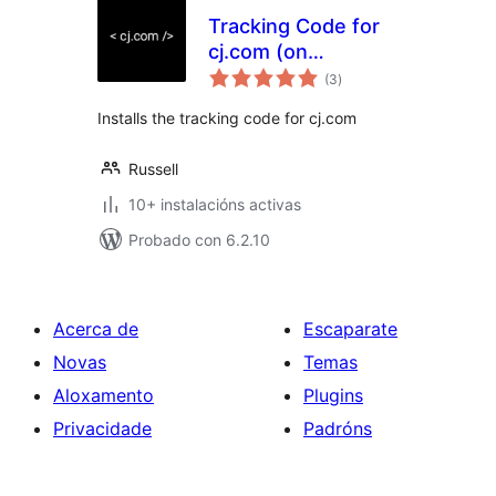
Tracking Code for
cj.com (on
valoracións
WooCommerce
(3
)
totais
checkout)
Installs the tracking code for cj.com
Russell
10+ instalacións activas
Probado con 6.2.10
Acerca de
Escaparate
Novas
Temas
Aloxamento
Plugins
Privacidade
Padróns