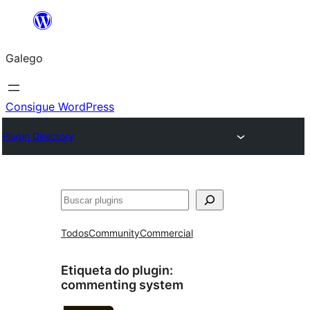
Saltar
ao
Galego
contido
Consigue WordPress
Plugin Directory
Buscar
Todos
Community
Commercial
Etiqueta do plugin:
commenting system