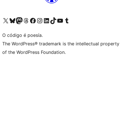
Visita la cuenta de X (anteriormente Twitter)
Visita a nosa conta de Bluesky
Visita a nosa conta de Mastodon
Visita a nosa conta de Threads
Visita a nosa páxina de Facebook
Visita a nosa conta de Instagram
Visita a nosa conta de LinkedIn
Visita a nosa conta de TikTok
Visita a nosa canle de YouTube
Visita a nosa conta de Tumblr
O código é poesía.
The WordPress® trademark is the intellectual property
of the WordPress Foundation.