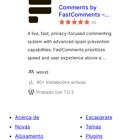
Comments by
FastComments –
valoracións
Live, Privacy-First
(5
)
totais
Comment System
A live, fast, privacy-focused commenting
system with advanced spam prevention
capabilities. FastComments prioritizes
speed and user experience above a …
winrid
40+ instalacións activas
Probado con 7.0.3
Acerca de
Escaparate
Novas
Temas
Aloxamento
Plugins