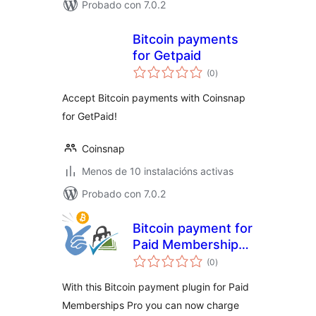
Probado con 7.0.2
Bitcoin payments
for Getpaid
valoracións
(0
)
totais
Accept Bitcoin payments with Coinsnap
for GetPaid!
Coinsnap
Menos de 10 instalacións activas
Probado con 7.0.2
Bitcoin payment for
Paid Memberships
valoracións
Pro
(0
)
totais
With this Bitcoin payment plugin for Paid
Memberships Pro you can now charge