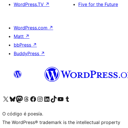
WordPress.TV
↗
Five for the Future
WordPress.com
↗
Matt
↗
bbPress
↗
BuddyPress
↗
Visita la cuenta de X (anteriormente Twitter)
Visita a nosa conta de Bluesky
Visita a nosa conta de Mastodon
Visita a nosa conta de Threads
Visita a nosa páxina de Facebook
Visita a nosa conta de Instagram
Visita a nosa conta de LinkedIn
Visita a nosa conta de TikTok
Visita a nosa canle de YouTube
Visita a nosa conta de Tumblr
O código é poesía.
The WordPress® trademark is the intellectual property