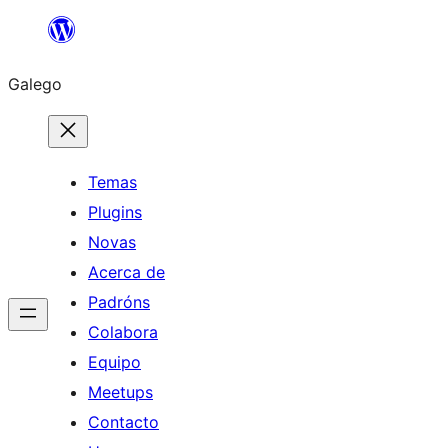
Saltar
ao
Galego
contido
Temas
Plugins
Novas
Acerca de
Padróns
Colabora
Equipo
Meetups
Contacto