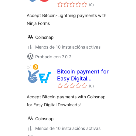
valoracións
(0
)
totais
Accept Bitcoin-Lightning payments with
Ninja Forms
Coinsnap
Menos de 10 instalacións activas
Probado con 7.0.2
Bitcoin payment for
Easy Digital
valoracións
Downloads
(0
)
totais
Accept Bitcoin payments with Coinsnap
for Easy Digital Downloads!
Coinsnap
Menos de 10 instalacións activas