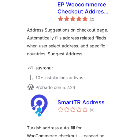
EP Woocommerce
Checkout Address
valoracións
AutoComplete
(2
)
totais
Address Suggestions on checkout page.
Automatically fills address related fileds
when user select address. add specific
countries. Suggest Address.
suvronur
10+ instalacións activas
Probado con 5.2.24
SmartTR Address
valoracións
(0
)
totais
Turkish address auto-fill for
WooCommerce checkout — cascading