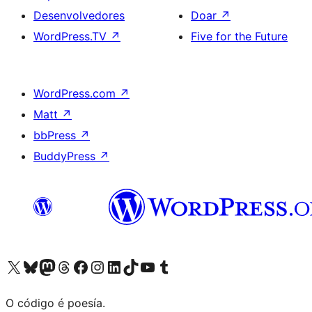
Desenvolvedores
Doar
↗
WordPress.TV
↗
Five for the Future
WordPress.com
↗
Matt
↗
bbPress
↗
BuddyPress
↗
Visita la cuenta de X (anteriormente Twitter)
Visita a nosa conta de Bluesky
Visita a nosa conta de Mastodon
Visita a nosa conta de Threads
Visita a nosa páxina de Facebook
Visita a nosa conta de Instagram
Visita a nosa conta de LinkedIn
Visita a nosa conta de TikTok
Visita a nosa canle de YouTube
Visita a nosa conta de Tumblr
O código é poesía.