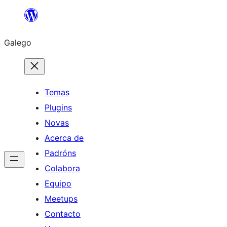
Saltar
ao
Galego
contido
Temas
Plugins
Novas
Acerca de
Padróns
Colabora
Equipo
Meetups
Contacto