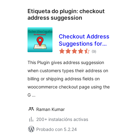
Etiqueta do plugin:
checkout
address suggession
Checkout Address
Suggestions for
valoracións
WooCommerce
(9
)
totais
This Plugin gives address suggession
when customers types their address on
billing or shipping address fields on
woocommerce checkout page using the
G …
Raman Kumar
200+ instalacións activas
Probado con 5.2.24