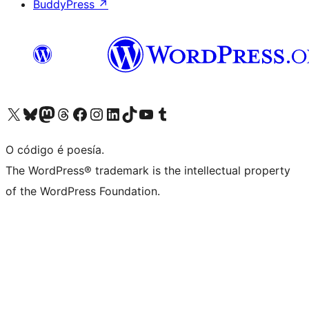
BuddyPress
↗
Visita la cuenta de X (anteriormente Twitter)
Visita a nosa conta de Bluesky
Visita a nosa conta de Mastodon
Visita a nosa conta de Threads
Visita a nosa páxina de Facebook
Visita a nosa conta de Instagram
Visita a nosa conta de LinkedIn
Visita a nosa conta de TikTok
Visita a nosa canle de YouTube
Visita a nosa conta de Tumblr
O código é poesía.
The WordPress® trademark is the intellectual property
of the WordPress Foundation.