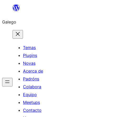
Saltar
ao
Galego
contido
Temas
Plugins
Novas
Acerca de
Padróns
Colabora
Equipo
Meetups
Contacto