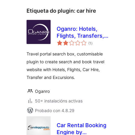
Etiqueta do plugin:
car hire
Oganro: Hotels,
Flights, Transfers,
valoracións
Car Hire, Excursion
(1
)
totais
Search Box
Travel portal search box, customisable
plugin to create search and book travel
website with Hotels, Flights, Car Hire,
Transfer and Excursions.
Oganro
50+ instalacións activas
Probado con 4.8.29
Car Rental Booking
Engine by