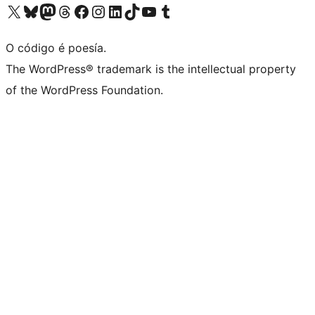
Visita la cuenta de X (anteriormente Twitter)
Visita a nosa conta de Bluesky
Visita a nosa conta de Mastodon
Visita a nosa conta de Threads
Visita a nosa páxina de Facebook
Visita a nosa conta de Instagram
Visita a nosa conta de LinkedIn
Visita a nosa conta de TikTok
Visita a nosa canle de YouTube
Visita a nosa conta de Tumblr
O código é poesía.
The WordPress® trademark is the intellectual property
of the WordPress Foundation.