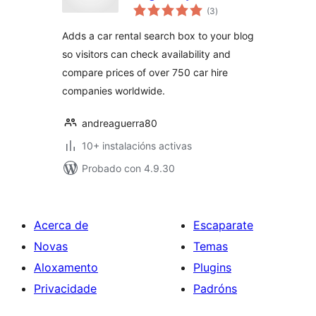
valoracións
Ionoleggioauto.com
(3
)
totais
Adds a car rental search box to your blog
so visitors can check availability and
compare prices of over 750 car hire
companies worldwide.
andreaguerra80
10+ instalacións activas
Probado con 4.9.30
Acerca de
Escaparate
Novas
Temas
Aloxamento
Plugins
Privacidade
Padróns