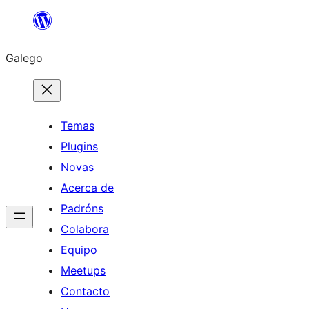
Saltar
ao
Galego
contido
Temas
Plugins
Novas
Acerca de
Padróns
Colabora
Equipo
Meetups
Contacto