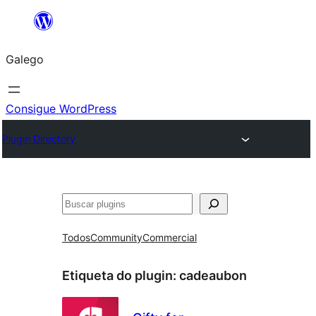
Saltar
ao
Galego
contido
Consigue WordPress
Plugin Directory
Buscar
Todos
Community
Commercial
Etiqueta do plugin:
cadeaubon