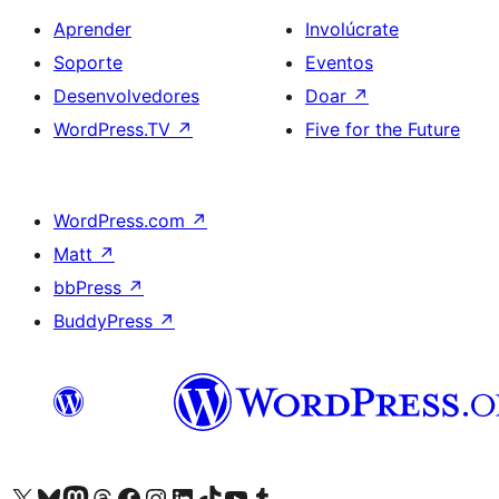
Aprender
Involúcrate
Soporte
Eventos
Desenvolvedores
Doar
↗
WordPress.TV
↗
Five for the Future
WordPress.com
↗
Matt
↗
bbPress
↗
BuddyPress
↗
Visita la cuenta de X (anteriormente Twitter)
Visita a nosa conta de Bluesky
Visita a nosa conta de Mastodon
Visita a nosa conta de Threads
Visita a nosa páxina de Facebook
Visita a nosa conta de Instagram
Visita a nosa conta de LinkedIn
Visita a nosa conta de TikTok
Visita a nosa canle de YouTube
Visita a nosa conta de Tumblr