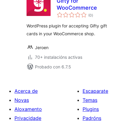
Gifty for
WooCommerce
valoracións
(0
)
totais
WordPress plugin for accepting Gifty gift
cards in your WooCommerce shop.
Jeroen
70+ instalacións activas
Probado con 6.7.5
Acerca de
Escaparate
Novas
Temas
Aloxamento
Plugins
Privacidade
Padróns