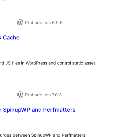
Probado con 6.9.6
S Cache
loracións
tais
 JS files in WordPress and control static asset
Probado con 7.0.3
r SpinupWP and Perfmatters
loracións
tais
purges between SpinupWP and Perfmatters.