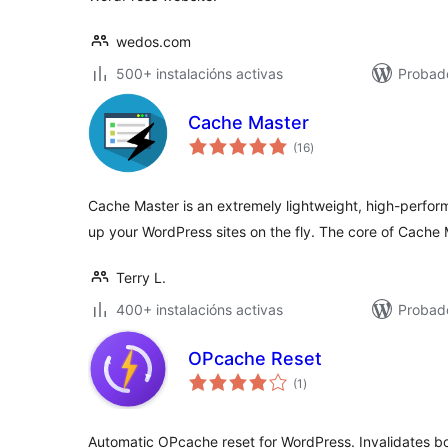
wedos.com
500+ instalacións activas
Probado
Cache Master
valoracións
(16
)
totais
Cache Master is an extremely lightweight, high-perfo
up your WordPress sites on the fly. The core of Cache 
Terry L.
400+ instalacións activas
Probad
OPcache Reset
valoracións
(1
)
totais
Automatic OPcache reset for WordPress. Invalidates b