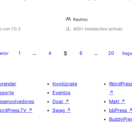
Reuhno
 con 7.0.3
400+ instalacións activas
1
4
5
6
20
erior
…
…
Segu
prender
Involúcrate
WordPres
oporte
Eventos
↗
esenvolvedores
Doar
↗
Matt
↗
ordPress.TV
↗
Swag
↗
bbPress
BuddyPre