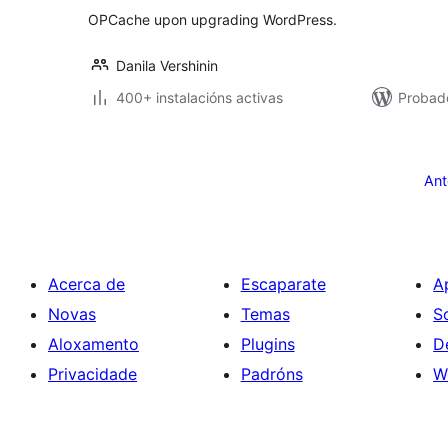
OPCache upon upgrading WordPress.
Danila Vershinin
400+ instalacións activas
Probado
Paxinación
de
Ant
entradas
Acerca de
Escaparate
A
Novas
Temas
S
Aloxamento
Plugins
D
Privacidade
Padróns
W