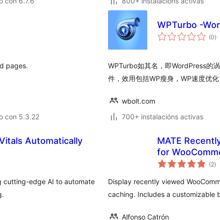
 con 6.7.6
800+ instalacións activas
WPTurbo -W
va
(0
)
to
d pages.
WPTurbo如其名，即WordPres
件，效用包括WP瘦身，WP速度优
wbolt.com
o con 5.3.22
700+ instalacións activas
itals Automatically
MATE Recently
for WooComm
va
(2
)
to
g cutting-edge AI to automate
Display recently viewed WooComme
g.
caching. Includes a customizable 
Alfonso Catrón