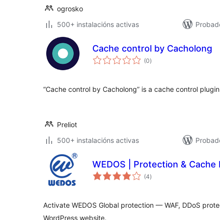
ogrosko
500+ instalacións activas
Probad
Cache control by Cacholong
valoracións
(0
)
totais
“Cache control by Cacholong” is a cache control plugin
Preliot
500+ instalacións activas
Probado
WEDOS | Protection & Cache
valoracións
(4
)
totais
Activate WEDOS Global protection — WAF, DDoS prote
WordPress website.