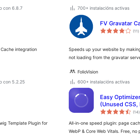
o con 6.8.7
700+ instalacións activas
FV Gravatar C
v
(11
)
t
 Cache integration
Speeds up your website by making 
not loading from the gravatar serve
FolioVision
o con 5.2.25
600+ instalacións activas
Easy Optimize
(Unused CSS, 
v
(14
)
t
wig Template Plugin for
All-in-one speed plugin: page cac
WebP & Core Web Vitals. Free, no 