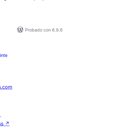
Probado con 6.9.6
inte
s.com
↗
ss
↗