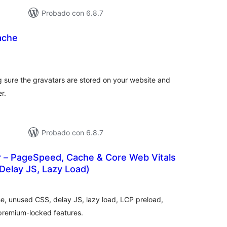
Probado con 6.8.7
ache
aloracións
otais
sure the gravatars are stored on your website and
r.
Probado con 6.8.7
r – PageSpeed, Cache & Core Web Vitals
Delay JS, Lazy Load)
aloracións
otais
he, unused CSS, delay JS, lazy load, LCP preload,
premium-locked features.