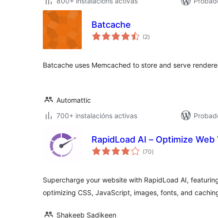
800+ instalacións activas
Probado
Batcache
valoracións
(2
)
totais
Batcache uses Memcached to store and serve rendere
Automattic
700+ instalacións activas
Probad
RapidLoad AI – Optimize Web V
valoracións
(70
)
totais
Supercharge your website with RapidLoad AI, featurin
optimizing CSS, JavaScript, images, fonts, and cachin
Shakeeb Sadikeen