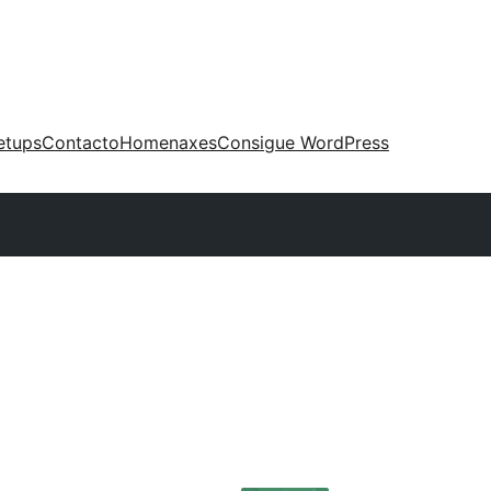
etups
Contacto
Homenaxes
Consigue WordPress