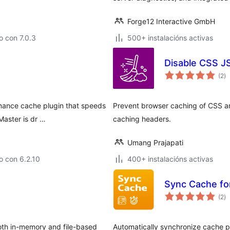
Forge12 Interactive GmbH
 con 7.0.3
500+ instalacións activas
Disable CSS J
va
(2
)
to
rmance cache plugin that speeds
Prevent browser caching of CSS and
Master is dr …
caching headers.
Umang Prajapati
o con 6.2.10
400+ instalacións activas
Sync Cache fo
va
(2
)
to
oth in-memory and file-based
Automatically synchronize cache 