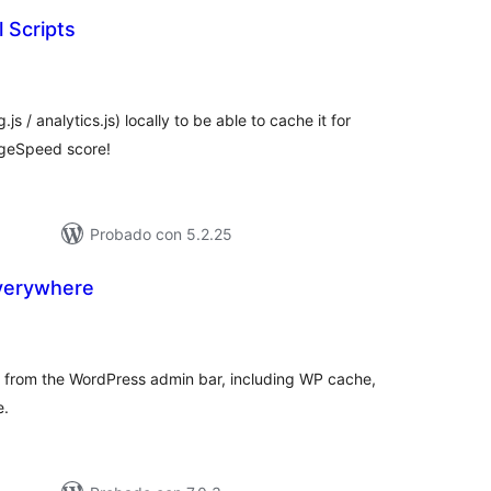
 Scripts
aloracións
otais
js / analytics.js) locally to be able to cache it for
PageSpeed score!
Probado con 5.2.25
verywhere
loracións
tais
ck from the WordPress admin bar, including WP cache,
e.