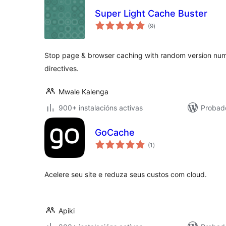
Super Light Cache Buster
valoracións
(9
)
totais
Stop page & browser caching with random version nu
directives.
Mwale Kalenga
900+ instalacións activas
Probad
GoCache
valoracións
(1
)
totais
Acelere seu site e reduza seus custos com cloud.
Apiki