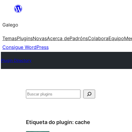
Saltar
ao
Galego
contido
Temas
Plugins
Novas
Acerca de
Padróns
Colabora
Equipo
Me
Consigue WordPress
Plugin Directory
Buscar
Etiqueta do plugin:
cache