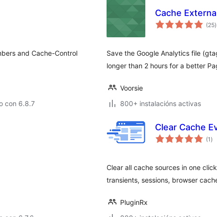
Cache External
v
(25
)
t
mbers and Cache-Control
Save the Google Analytics file (gtag.
longer than 2 hours for a better 
Voorsie
o con 6.8.7
800+ instalacións activas
Clear Cache E
va
(1
)
to
Clear all cache sources in one cli
transients, sessions, browser cach
PluginRx