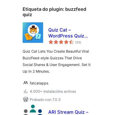
Etiqueta do plugin:
buzzfeed
quiz
Quiz Cat –
WordPress Quiz
valoracións
Plugin
(35
)
totais
Quiz Cat Lets You Create Beautiful Viral
BuzzFeed-style Quizzes That Drive
Social Shares & User Engagement. Set It
Up In 2 Minutes.
fatcatapps
4.000+ instalacións activas
Probado con 7.0.3
ARI Stream Quiz –