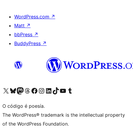
WordPress.com
↗
Matt
↗
bbPress
↗
BuddyPress
↗
Visita la cuenta de X (anteriormente Twitter)
Visita a nosa conta de Bluesky
Visita a nosa conta de Mastodon
Visita a nosa conta de Threads
Visita a nosa páxina de Facebook
Visita a nosa conta de Instagram
Visita a nosa conta de LinkedIn
Visita a nosa conta de TikTok
Visita a nosa canle de YouTube
Visita a nosa conta de Tumblr
O código é poesía.
The WordPress® trademark is the intellectual property
of the WordPress Foundation.