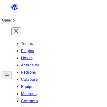
Saltar
ao
Galego
contido
Temas
Plugins
Novas
Acerca de
Padróns
Colabora
Equipo
Meetups
Contacto