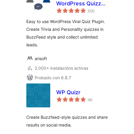
WordPress Quizzes
valoracións
Builder
(23
)
totais
Easy to use WordPress Viral Quiz Plugin.
Create Trivia and Personality quizzes in
BuzzFeed style and collect unlimited
leads.
arisoft
2.000+ instalacións activas
Probado con 6.8.7
WP Quizr
valoracións
(4
)
totais
Create Buzzfeed-style quizzes and share
results on social media.