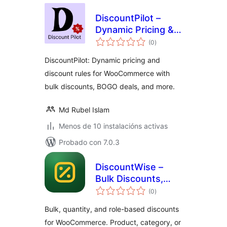
DiscountPilot –
Dynamic Pricing &
valoracións
Discount Rules for
(0
)
totais
WooCommerce
DiscountPilot: Dynamic pricing and
discount rules for WooCommerce with
bulk discounts, BOGO deals, and more.
Md Rubel Islam
Menos de 10 instalacións activas
Probado con 7.0.3
DiscountWise –
Bulk Discounts,
valoracións
Quantity & Role
(0
)
totais
Based Pricing for
Bulk, quantity, and role-based discounts
WooCommerce
for WooCommerce. Product, category, or