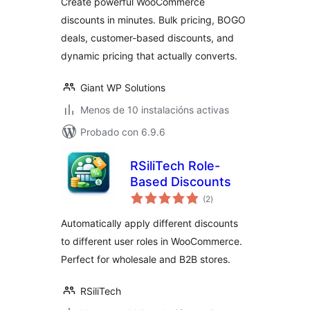
Create powerful WooCommerce
WooCommerce
discounts in minutes. Bulk pricing, BOGO
deals, customer-based discounts, and
dynamic pricing that actually converts.
Giant WP Solutions
Menos de 10 instalacións activas
Probado con 6.9.6
RSiliTech Role-
Based Discounts
valoracións
(2
)
totais
Automatically apply different discounts
to different user roles in WooCommerce.
Perfect for wholesale and B2B stores.
RSiliTech