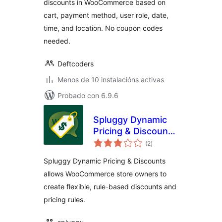
discounts in WooCommerce based on
cart, payment method, user role, date,
time, and location. No coupon codes
needed.
Deftcoders
Menos de 10 instalacións activas
Probado con 6.9.6
Spluggy Dynamic
Pricing & Discounts
valoracións
for WooCommerce
(2
)
totais
Spluggy Dynamic Pricing & Discounts
allows WooCommerce store owners to
create flexible, rule-based discounts and
pricing rules.