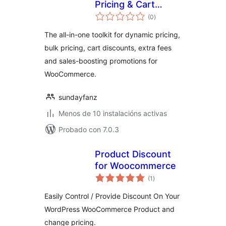
Pricing & Cart
valoracións
Discounts for
(0
)
totais
WooCommerce
The all-in-one toolkit for dynamic pricing,
bulk pricing, cart discounts, extra fees
and sales-boosting promotions for
WooCommerce.
sundayfanz
Menos de 10 instalacións activas
Probado con 7.0.3
Product Discount
for Woocommerce
valoracións
(1
)
totais
Easily Control / Provide Discount On Your
WordPress WooCommerce Product and
change pricing.