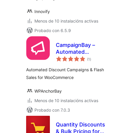
Innovify
Menos de 10 instalacións activas
Probado con 6.5.9
CampaignBay –
Automated
valoracións
Discount
(1
)
totais
Campaigns & Flash
Automated Discount Campaigns & Flash
Sales for
Sales for WooCommerce
WooCommerce
WPAnchorBay
Menos de 10 instalacións activas
Probado con 7.0.3
Quantity Discounts
& Bulk Pricing for