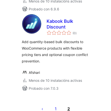
Menos de 10 instalacións activas
Probado con 6.9.6
Kabook Bulk
Discount
valoracións
(0
)
totais
Add quantity-based bulk discounts to
WooCommerce products with flexible
pricing tiers and optional coupon conflict
prevention.
Afshari
Menos de 10 instalacións activas
Probado con 7.0.3
Paxinación
de
1
2