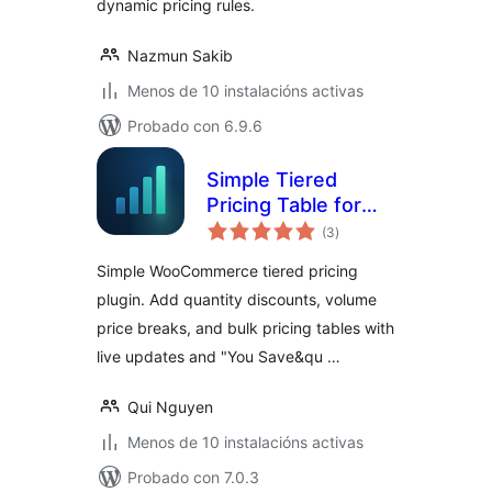
dynamic pricing rules.
Nazmun Sakib
Menos de 10 instalacións activas
Probado con 6.9.6
Simple Tiered
Pricing Table for
valoracións
WooCommerce
(3
)
totais
Simple WooCommerce tiered pricing
plugin. Add quantity discounts, volume
price breaks, and bulk pricing tables with
live updates and "You Save&qu …
Qui Nguyen
Menos de 10 instalacións activas
Probado con 7.0.3