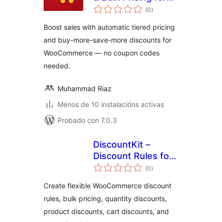
valoracións
WooCommerce
(0
)
totais
Boost sales with automatic tiered pricing
and buy-more-save-more discounts for
WooCommerce — no coupon codes
needed.
Muhammad Riaz
Menos de 10 instalacións activas
Probado con 7.0.3
DiscountKit –
Discount Rules for
valoracións
WooCommerce
(0
)
totais
Create flexible WooCommerce discount
rules, bulk pricing, quantity discounts,
product discounts, cart discounts, and