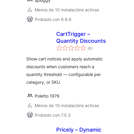
spluggy
Menos de 10 instalacións activas
Probado con 6.9.6
CartTrigger –
Quantity Discounts
valoracións
(0
)
totais
Show cart notices and apply automatic
discounts when customers reach a
quantity threshold — configurable per
category, or SKU.
Poletto 1976
Menos de 10 instalacións activas
Probado con 7.0.3
Pricely – Dynamic