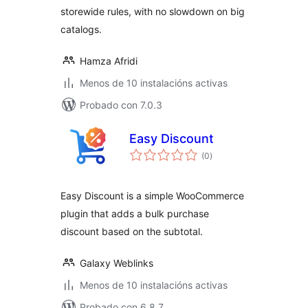
storewide rules, with no slowdown on big
catalogs.
Hamza Afridi
Menos de 10 instalacións activas
Probado con 7.0.3
Easy Discount
valoracións
(0
)
totais
Easy Discount is a simple WooCommerce
plugin that adds a bulk purchase
discount based on the subtotal.
Galaxy Weblinks
Menos de 10 instalacións activas
Probado con 6.8.7