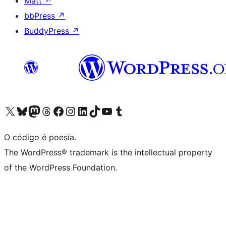
Matt
↗
bbPress
↗
BuddyPress
↗
Visita la cuenta de X (anteriormente Twitter)
Visita a nosa conta de Bluesky
Visita a nosa conta de Mastodon
Visita a nosa conta de Threads
Visita a nosa páxina de Facebook
Visita a nosa conta de Instagram
Visita a nosa conta de LinkedIn
Visita a nosa conta de TikTok
Visita a nosa canle de YouTube
Visita a nosa conta de Tumblr
O código é poesía.
The WordPress® trademark is the intellectual property
of the WordPress Foundation.