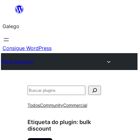
Saltar
ao
Galego
contido
Consigue WordPress
Plugin Directory
Buscar
Todos
Community
Commercial
Etiqueta do plugin:
bulk
discount