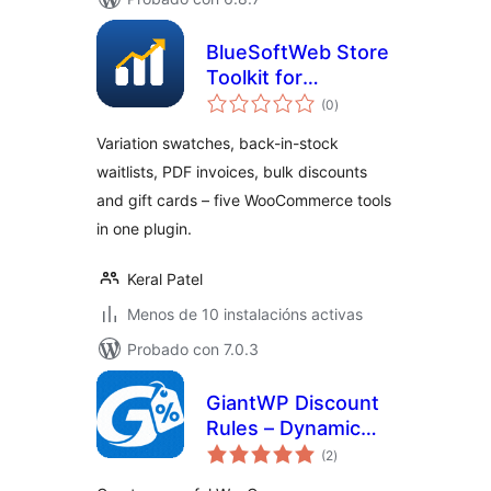
BlueSoftWeb Store
Toolkit for
valoracións
WooCommerce
(0
)
totais
Variation swatches, back-in-stock
waitlists, PDF invoices, bulk discounts
and gift cards – five WooCommerce tools
in one plugin.
Keral Patel
Menos de 10 instalacións activas
Probado con 7.0.3
GiantWP Discount
Rules – Dynamic
valoracións
Pricing & BOGO
(2
)
totais
Deals for