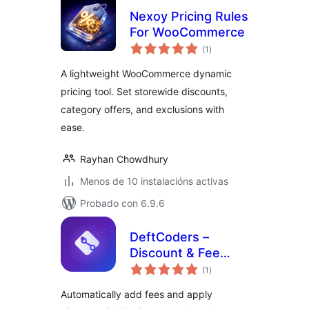
Nexoy Pricing Rules
For WooCommerce
valoracións
(1
)
totais
A lightweight WooCommerce dynamic
pricing tool. Set storewide discounts,
category offers, and exclusions with
ease.
Rayhan Chowdhury
Menos de 10 instalacións activas
Probado con 6.9.6
DeftCoders –
Discount & Fee
valoracións
Rules for
(1
)
totais
WooCommerce
Automatically add fees and apply