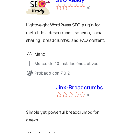
SEO Ready
valoracións
(0
)
totais
Lightweight WordPress SEO plugin for
meta titles, descriptions, schema, social
sharing, breadcrumbs, and FAQ content.
Mahdi
Menos de 10 instalacións activas
Probado con 7.0.2
Jinx-Breadcrumbs
valoracións
(0
)
totais
Simple yet powerful breadcrumbs for
geeks