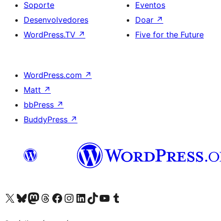
Soporte
Eventos
Desenvolvedores
Doar
↗
WordPress.TV
↗
Five for the Future
WordPress.com
↗
Matt
↗
bbPress
↗
BuddyPress
↗
Visita la cuenta de X (anteriormente Twitter)
Visita a nosa conta de Bluesky
Visita a nosa conta de Mastodon
Visita a nosa conta de Threads
Visita a nosa páxina de Facebook
Visita a nosa conta de Instagram
Visita a nosa conta de LinkedIn
Visita a nosa conta de TikTok
Visita a nosa canle de YouTube
Visita a nosa conta de Tumblr