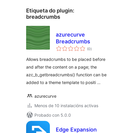
Etiqueta do plugin:
breadcrumbs
azurecurve
Breadcrumbs
valoracións
(0
)
totais
Allows breadcrumbs to be placed before
and after the content on a page; the
azc_b_getbreadcrumbs() function can be
added to a theme template to positi …
azurecurve
Menos de 10 instalacións activas
Probado con 5.0.0
Edge Expansion