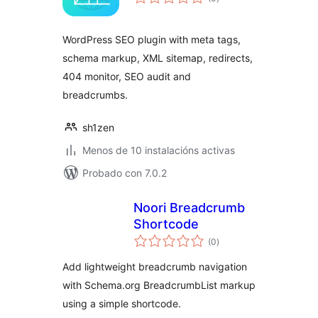
totais
WordPress SEO plugin with meta tags,
schema markup, XML sitemap, redirects,
404 monitor, SEO audit and
breadcrumbs.
sh1zen
Menos de 10 instalacións activas
Probado con 7.0.2
Noori Breadcrumb
Shortcode
valoracións
(0
)
totais
Add lightweight breadcrumb navigation
with Schema.org BreadcrumbList markup
using a simple shortcode.