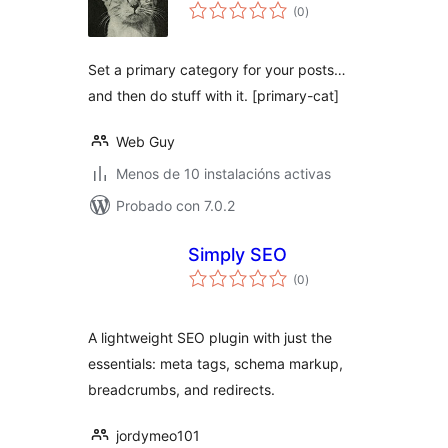
valoracións
(0
)
totais
Set a primary category for your posts…
and then do stuff with it. [primary-cat]
Web Guy
Menos de 10 instalacións activas
Probado con 7.0.2
Simply SEO
valoracións
(0
)
totais
A lightweight SEO plugin with just the
essentials: meta tags, schema markup,
breadcrumbs, and redirects.
jordymeo101