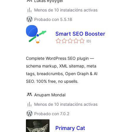
Lukas Rydygel
Menos de 10 instalacións activas
Probado con 5.5.18
Smart SEO Booster
valoracións
(0
)
totais
Complete WordPress SEO plugin —
schema markup, XML sitemap, meta
tags, breadcrumbs, Open Graph & AI
SEO. 100% free, no upsells.
Anupam Mondal
Menos de 10 instalacións activas
Probado con 7.0.2
Primary Cat