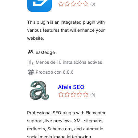
valoracións
(0
)
totais
This plugin is an integrated plugin with
various features that will enhance your
website.
eastedge
Menos de 10 instalacións activas
Probado con 6.8.6
Atela SEO
valoracións
(0
)
totais
Professional SEO plugin with Elementor
support, live previews, XML sitemaps,
redirects, Schema.org, and automatic
social media image letterboxing.