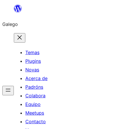
Saltar
ao
Galego
contido
Temas
Plugins
Novas
Acerca de
Padróns
Colabora
Equipo
Meetups
Contacto