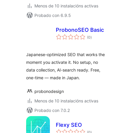
Menos de 10 instalacións activas
Probado con 6.9.5
ProbonoSEO Basic
valoracións
(0
)
totais
Japanese-optimized SEO that works the
moment you activate it. No setup, no
data collection, AI-search ready. Free,
one-time — made in Japan.
probonodesign
Menos de 10 instalacións activas
Probado con 7.0.2
Flexy SEO
valoracións
(0
)