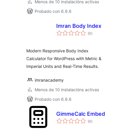
Menos de 10 instalacións activas
Probado con 6.9.6
Imran Body Index
valoracións
(0
)
totais
Modern Responsive Body Index
Calculator for WordPress with Metric &
Imperial Units and Real-Time Results.
imranacademy
Menos de 10 instalacións activas
Probado con 6.9.6
GimmeCalc Embed
valoracións
(0
)
totais