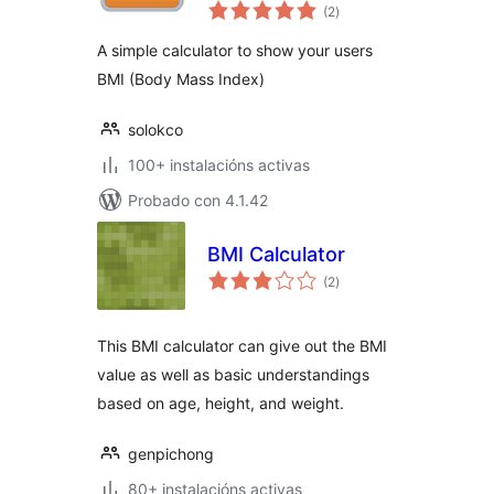
valoracións
(2
)
totais
A simple calculator to show your users
BMI (Body Mass Index)
solokco
100+ instalacións activas
Probado con 4.1.42
BMI Calculator
valoracións
(2
)
totais
This BMI calculator can give out the BMI
value as well as basic understandings
based on age, height, and weight.
genpichong
80+ instalacións activas