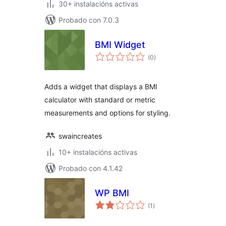
30+ instalacións activas
Probado con 7.0.3
BMI Widget
valoracións
(0
)
totais
Adds a widget that displays a BMI
calculator with standard or metric
measurements and options for styling.
swaincreates
10+ instalacións activas
Probado con 4.1.42
WP BMI
valoracións
(1
)
totais