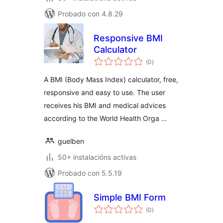
Probado con 4.8.29
Responsive BMI
Calculator
valoracións
(0
)
totais
A BMI (Body Mass Index) calculator, free,
responsive and easy to use. The user
receives his BMI and medical advices
according to the World Health Orga …
guelben
50+ instalacións activas
Probado con 5.5.19
Simple BMI Form
valoracións
(0
)
totais