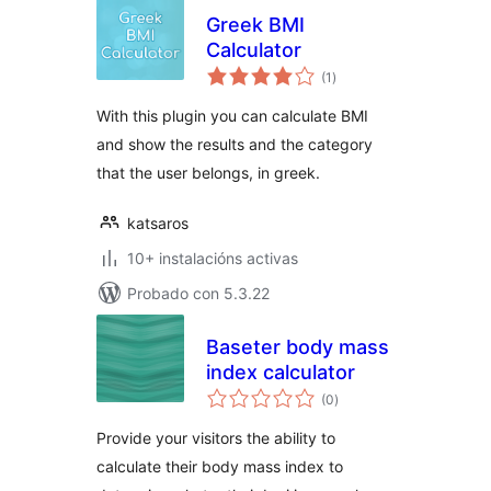
Greek BMI
Calculator
valoracións
(1
)
totais
With this plugin you can calculate BMI
and show the results and the category
that the user belongs, in greek.
katsaros
10+ instalacións activas
Probado con 5.3.22
Baseter body mass
index calculator
valoracións
(0
)
totais
Provide your visitors the ability to
calculate their body mass index to