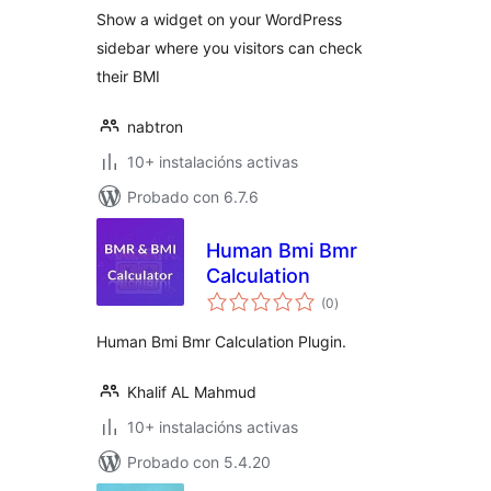
Show a widget on your WordPress
sidebar where you visitors can check
their BMI
nabtron
10+ instalacións activas
Probado con 6.7.6
Human Bmi Bmr
Calculation
valoracións
(0
)
totais
Human Bmi Bmr Calculation Plugin.
Khalif AL Mahmud
10+ instalacións activas
Probado con 5.4.20