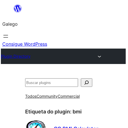
Saltar
ao
Galego
contido
Consigue WordPress
Plugin Directory
Buscar
Todos
Community
Commercial
Etiqueta do plugin:
bmi