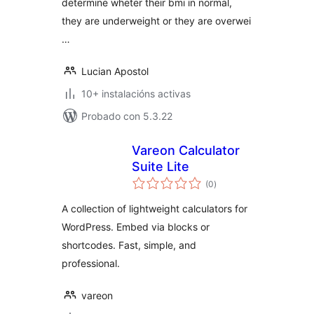
determine wheter their bmi in normal,
they are underweight or they are overwei
…
Lucian Apostol
10+ instalacións activas
Probado con 5.3.22
Vareon Calculator
Suite Lite
valoracións
(0
)
totais
A collection of lightweight calculators for
WordPress. Embed via blocks or
shortcodes. Fast, simple, and
professional.
vareon