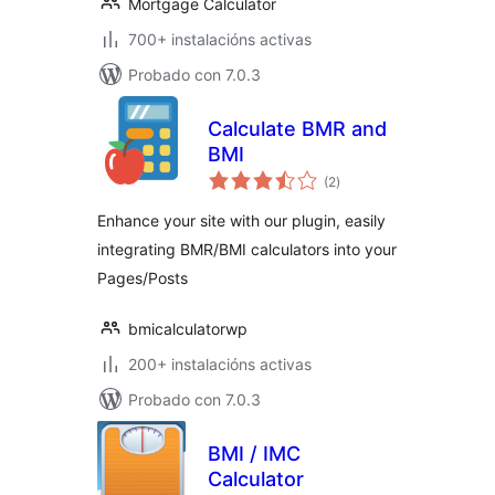
Mortgage Calculator
700+ instalacións activas
Probado con 7.0.3
Calculate BMR and
BMI
valoracións
(2
)
totais
Enhance your site with our plugin, easily
integrating BMR/BMI calculators into your
Pages/Posts
bmicalculatorwp
200+ instalacións activas
Probado con 7.0.3
BMI / IMC
Calculator