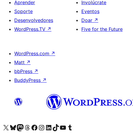
Aprender
Involúcrate
Soporte
Eventos
Desenvolvedores
Doar
↗
WordPress.TV
↗
Five for the Future
WordPress.com
↗
Matt
↗
bbPress
↗
BuddyPress
↗
Visita la cuenta de X (anteriormente Twitter)
Visita a nosa conta de Bluesky
Visita a nosa conta de Mastodon
Visita a nosa conta de Threads
Visita a nosa páxina de Facebook
Visita a nosa conta de Instagram
Visita a nosa conta de LinkedIn
Visita a nosa conta de TikTok
Visita a nosa canle de YouTube
Visita a nosa conta de Tumblr