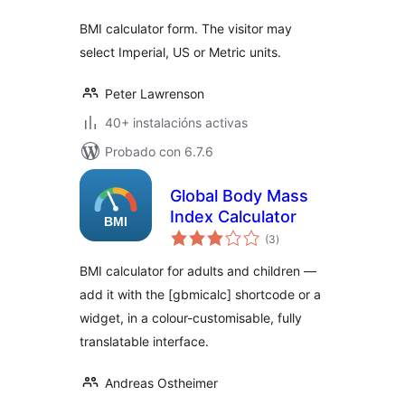
BMI calculator form. The visitor may
select Imperial, US or Metric units.
Peter Lawrenson
40+ instalacións activas
Probado con 6.7.6
Global Body Mass
Index Calculator
valoracións
(3
)
totais
BMI calculator for adults and children —
add it with the [gbmicalc] shortcode or a
widget, in a colour-customisable, fully
translatable interface.
Andreas Ostheimer