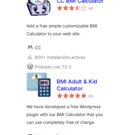
CC BMI Calculator
valoracións
(4
)
totais
Add a free simple customizable BMI
Calculator to your web site.
CC
800+ instalacións activas
Probado con 7.0.3
BMI Adult & Kid
Calculator
valoracións
(2
)
totais
We have developed a free Wordpress
plugin with our BMI Calculator that you
can use completely free of charge.