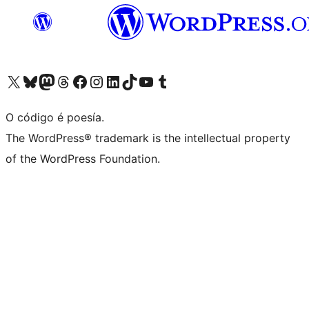
Visita la cuenta de X (anteriormente Twitter)
Visita a nosa conta de Bluesky
Visita a nosa conta de Mastodon
Visita a nosa conta de Threads
Visita a nosa páxina de Facebook
Visita a nosa conta de Instagram
Visita a nosa conta de LinkedIn
Visita a nosa conta de TikTok
Visita a nosa canle de YouTube
Visita a nosa conta de Tumblr
O código é poesía.
The WordPress® trademark is the intellectual property
of the WordPress Foundation.