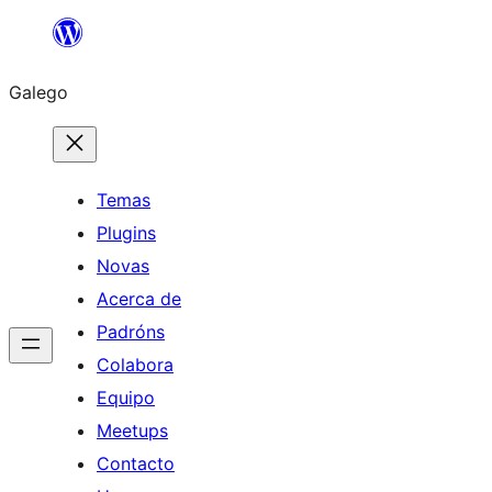
Saltar
ao
Galego
contido
Temas
Plugins
Novas
Acerca de
Padróns
Colabora
Equipo
Meetups
Contacto