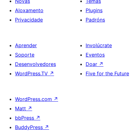
Novas
Temas
Aloxamento
Plugins
Privacidade
Padróns
Aprender
Involúcrate
Soporte
Eventos
Desenvolvedores
Doar
↗
WordPress.TV
↗
Five for the Future
WordPress.com
↗
Matt
↗
bbPress
↗
BuddyPress
↗