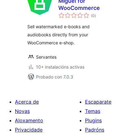
Miguel for
WooCommerce
valoracións
(0
)
totais
Sell watermarked e-books and
audiobooks directly from your
WooCommerce e-shop.
Servantes
10+ instalacións activas
Probado con 7.0.3
Acerca de
Escaparate
Novas
Temas
Aloxamento
Plugins
Privacidade
Padróns