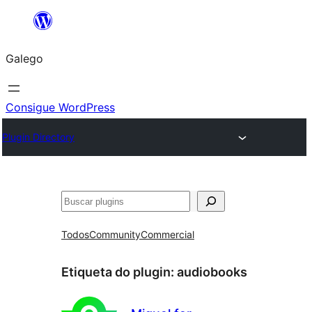
Saltar
ao
Galego
contido
Consigue WordPress
Plugin Directory
Buscar
Todos
Community
Commercial
Etiqueta do plugin:
audiobooks