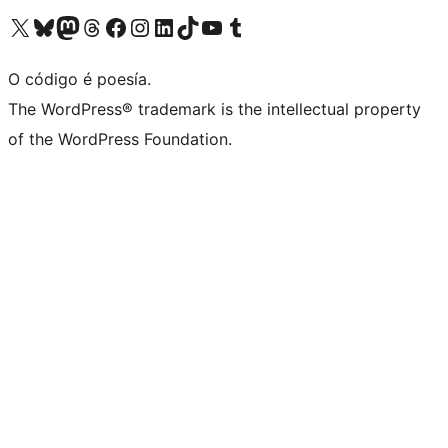
Visita la cuenta de X (anteriormente Twitter)
Visita a nosa conta de Bluesky
Visita a nosa conta de Mastodon
Visita a nosa conta de Threads
Visita a nosa páxina de Facebook
Visita a nosa conta de Instagram
Visita a nosa conta de LinkedIn
Visita a nosa conta de TikTok
Visita a nosa canle de YouTube
Visita a nosa conta de Tumblr
O código é poesía.
The WordPress® trademark is the intellectual property
of the WordPress Foundation.