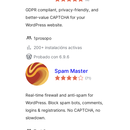
totais
GDPR compliant, privacy-friendly, and
better-value CAPTCHA for your
WordPress website.
1prosopo
200+ instalacións activas
Probado con 6.9.6
Spam Master
valoracións
(71
)
totais
Real-time firewall and anti-spam for
WordPress. Block spam bots, comments,
logins & registrations. No CAPTCHA, no
slowdown.