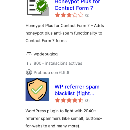
Honeypot Plus for
Contact Form 7
valoracións
(2
)
totais
Honeypot Plus for Contact Form 7 – Adds
honeypot plus anti-spam functionality to
Contact Form 7 forms.
wpdebuglog
800+ instalacións activas
Probado con 6.9.6
WP referrer spam
blacklist (fight
valoracións
2040+ Referrer
(3
)
totais
Spammers in
WordPress plugin to fight with 2040+
(Google/Matomo)
referrer spammers (like semalt, buttons-
Analytics)
for-website and many more).