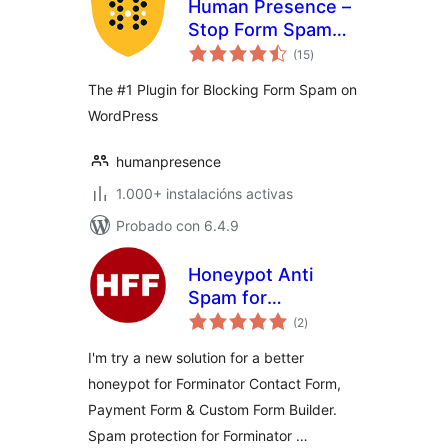
Human Presence –
Stop Form Spam
valoracións
Without ReCaptcha
(15
)
totais
The #1 Plugin for Blocking Form Spam on
WordPress
humanpresence
1.000+ instalacións activas
Probado con 6.4.9
Honeypot Anti
Spam for
valoracións
Forminator Forms
(2
)
totais
I'm try a new solution for a better
honeypot for Forminator Contact Form,
Payment Form & Custom Form Builder.
Spam protection for Forminator …