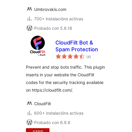
Umbrovskis.com
700+ instalacións activas
Probado con 5.6.18
CloudFilt Bot &
Spam Protection
valoracións
(4
)
totais
Prevent and stop bots traffic. This plugin
inserts in your website the CloudFilt
codes for the security tracking available
on https://cloudfilt.com/.
CloudFilt
600+ instalacións activas
Probado con 6.9.6