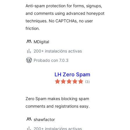
Anti-spam protection for forms, signups,
and comments using advanced honeypot
techniques. No CAPTCHAs, no user
friction.
MDigital
200+ instalacións activas
Probado con 7.0.3
LH Zero Spam
valoracións
(3
)
totais
Zero Spam makes blocking spam
comments and registrations easy.
shawfactor
200+ instalacións activas