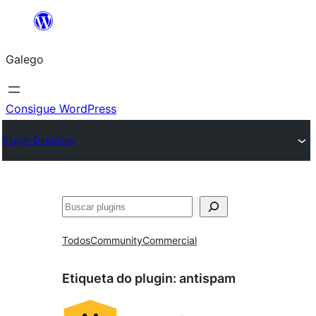
Saltar
ao
Galego
contido
Consigue WordPress
Plugin Directory
Buscar
Todos
Community
Commercial
Etiqueta do plugin:
antispam