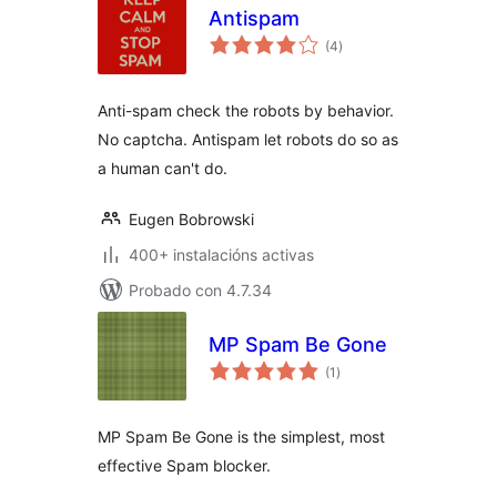
Antispam
valoracións
(4
)
totais
Anti-spam check the robots by behavior.
No captcha. Antispam let robots do so as
a human can't do.
Eugen Bobrowski
400+ instalacións activas
Probado con 4.7.34
MP Spam Be Gone
valoracións
(1
)
totais
MP Spam Be Gone is the simplest, most
effective Spam blocker.