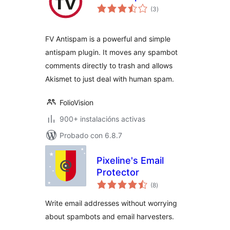
valoracións
(3
)
totais
FV Antispam is a powerful and simple
antispam plugin. It moves any spambot
comments directly to trash and allows
Akismet to just deal with human spam.
FolioVision
900+ instalacións activas
Probado con 6.8.7
Pixeline's Email
Protector
valoracións
(8
)
totais
Write email addresses without worrying
about spambots and email harvesters.