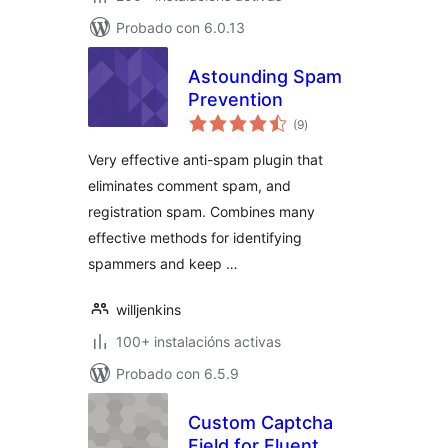
Probado con 6.0.13
Astounding Spam
Prevention
valoracións
(9
)
totais
Very effective anti-spam plugin that
eliminates comment spam, and
registration spam. Combines many
effective methods for identifying
spammers and keep …
willjenkins
100+ instalacións activas
Probado con 6.5.9
Custom Captcha
Field for Fluent