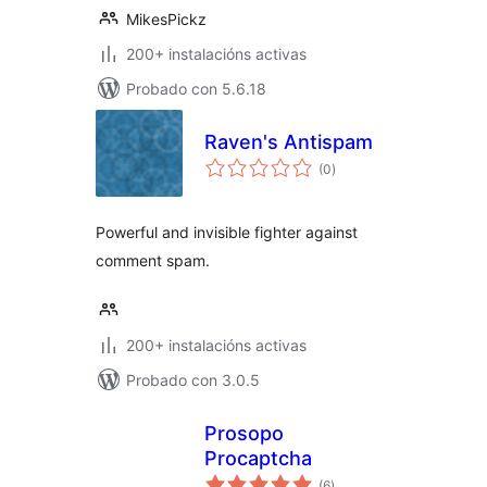
MikesPickz
200+ instalacións activas
Probado con 5.6.18
Raven's Antispam
valoracións
(0
)
totais
Powerful and invisible fighter against
comment spam.
200+ instalacións activas
Probado con 3.0.5
Prosopo
Procaptcha
valoracións
(6
)