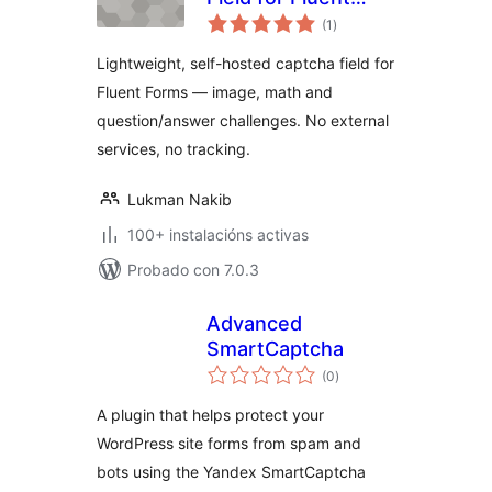
valoracións
Forms
(1
)
totais
Lightweight, self-hosted captcha field for
Fluent Forms — image, math and
question/answer challenges. No external
services, no tracking.
Lukman Nakib
100+ instalacións activas
Probado con 7.0.3
Advanced
SmartCaptcha
valoracións
(0
)
totais
A plugin that helps protect your
WordPress site forms from spam and
bots using the Yandex SmartCaptcha