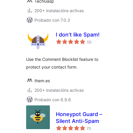
TechGasp
200+ instalacións activas
Probado con 7.0.3
I don't like Spam!
valoracións
(2
)
totais
Use the Comment Blocklist feature to
protect your contact form.
them.es
200+ instalacións activas
Probado con 6.9.6
Honeypot Guard –
Silent Anti-Spam
valoracións
(1
)
totais