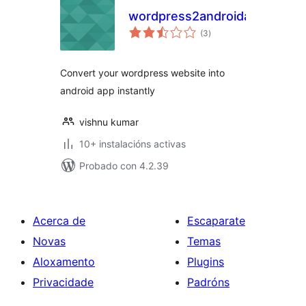
wordpress2androidapp
valoracións
(3
)
totais
Convert your wordpress website into
android app instantly
vishnu kumar
10+ instalacións activas
Probado con 4.2.39
Acerca de
Escaparate
Novas
Temas
Aloxamento
Plugins
Privacidade
Padróns