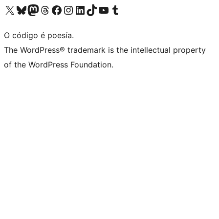
Visita la cuenta de X (anteriormente Twitter)
Visita a nosa conta de Bluesky
Visita a nosa conta de Mastodon
Visita a nosa conta de Threads
Visita a nosa páxina de Facebook
Visita a nosa conta de Instagram
Visita a nosa conta de LinkedIn
Visita a nosa conta de TikTok
Visita a nosa canle de YouTube
Visita a nosa conta de Tumblr
O código é poesía.
The WordPress® trademark is the intellectual property
of the WordPress Foundation.