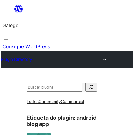
Saltar
ao
Galego
contido
Consigue WordPress
Plugin Directory
Buscar
Todos
Community
Commercial
Etiqueta do plugin:
android
blog app