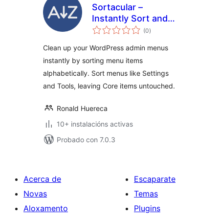
Sortacular –
Instantly Sort and
valoracións
Organize
(0
)
totais
WordPress Admin
Clean up your WordPress admin menus
Menus
instantly by sorting menu items
Alphabetically
alphabetically. Sort menus like Settings
and Tools, leaving Core items untouched.
Ronald Huereca
10+ instalacións activas
Probado con 7.0.3
Acerca de
Escaparate
Novas
Temas
Aloxamento
Plugins