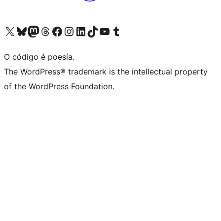
Visita la cuenta de X (anteriormente Twitter)
Visita a nosa conta de Bluesky
Visita a nosa conta de Mastodon
Visita a nosa conta de Threads
Visita a nosa páxina de Facebook
Visita a nosa conta de Instagram
Visita a nosa conta de LinkedIn
Visita a nosa conta de TikTok
Visita a nosa canle de YouTube
Visita a nosa conta de Tumblr
O código é poesía.
The WordPress® trademark is the intellectual property
of the WordPress Foundation.