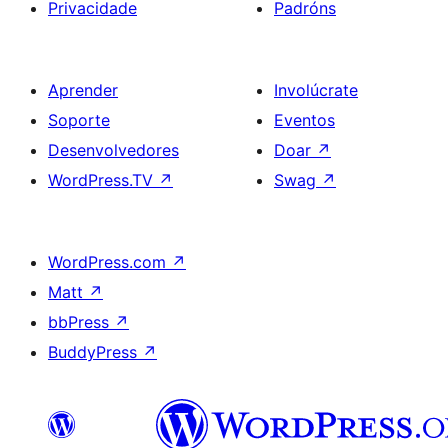
Privacidade
Padróns
Aprender
Involúcrate
Soporte
Eventos
Desenvolvedores
Doar
↗
WordPress.TV
↗
Swag
↗
WordPress.com
↗
Matt
↗
bbPress
↗
BuddyPress
↗