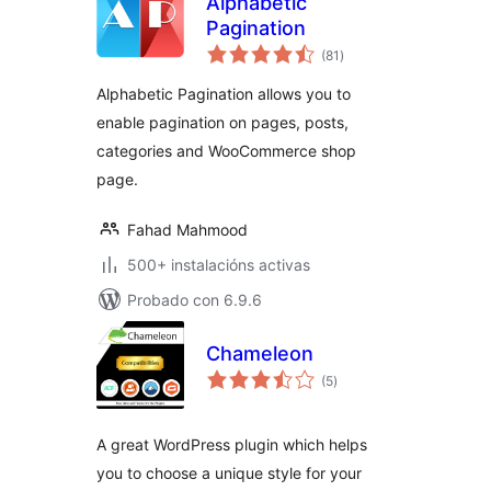
Alphabetic
Pagination
valoracións
(81
)
totais
Alphabetic Pagination allows you to
enable pagination on pages, posts,
categories and WooCommerce shop
page.
Fahad Mahmood
500+ instalacións activas
Probado con 6.9.6
Chameleon
valoracións
(5
)
totais
A great WordPress plugin which helps
you to choose a unique style for your