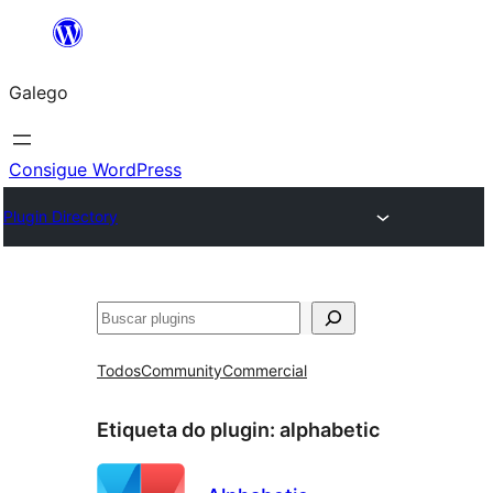
Saltar
ao
Galego
contido
Consigue WordPress
Plugin Directory
Buscar
Todos
Community
Commercial
Etiqueta do plugin:
alphabetic