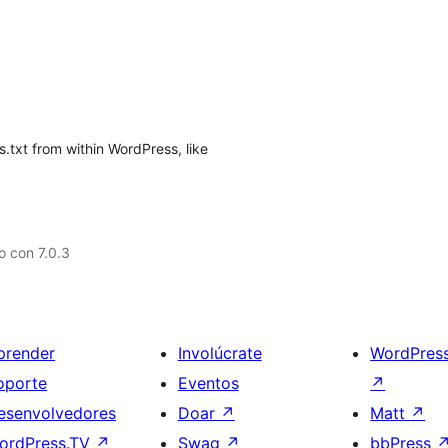
.txt from within WordPress, like
 con 7.0.3
prender
Involúcrate
WordPres
oporte
Eventos
↗
esenvolvedores
Doar
↗
Matt
↗
ordPress.TV
↗
Swag
↗
bbPress