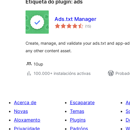
Etiqueta do plugin:
ads
Ads.txt Manager
valoracións
(15
)
totais
Create, manage, and validate your ads.txt and app-ads
any other content asset.
10up
100.000+ instalacións activas
Probado
Acerca de
Escaparate
A
Novas
Temas
S
Aloxamento
Plugins
D
Privacidade
Padróns
W