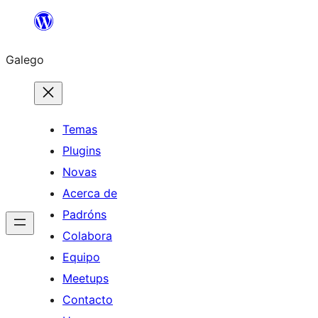
Saltar
ao
Galego
contido
Temas
Plugins
Novas
Acerca de
Padróns
Colabora
Equipo
Meetups
Contacto