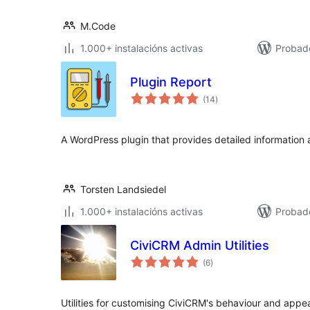
M.Code
1.000+ instalacións activas
Probado
Plugin Report
valoracións
(14
)
totais
A WordPress plugin that provides detailed information a
Torsten Landsiedel
1.000+ instalacións activas
Probado
CiviCRM Admin Utilities
valoracións
(6
)
totais
Utilities for customising CiviCRM's behaviour and appear