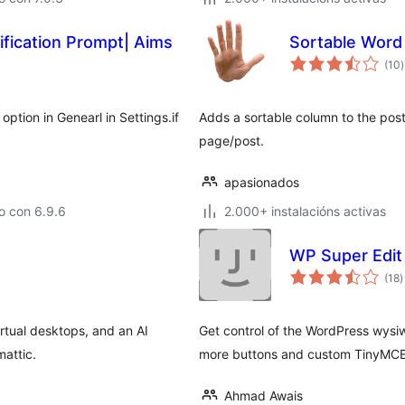
ification Prompt| Aims
Sortable Word
v
(10
)
t
ption in Genearl in Settings.if
Adds a sortable column to the post
page/post.
apasionados
o con 6.9.6
2.000+ instalacións activas
WP Super Edit
v
(18
)
t
tual desktops, and an AI
Get control of the WordPress wysiw
mattic.
more buttons and custom TinyMCE 
Ahmad Awais