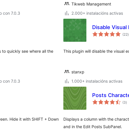
Tikweb Management
 con 7.0.3
2.000+ instalacións activas
Disable Visua
v
(22
)
t
to quickly see where all the
This plugin will disable the visual 
stanxp
 con 7.0.3
1.000+ instalacións activas
Posts Charact
va
(3
)
to
reen. Hide it with SHIFT + Down
Displays a column with the charac
and in the Edit Posts SubPanel.