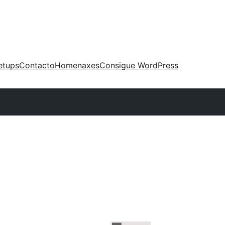
etups
Contacto
Homenaxes
Consigue WordPress