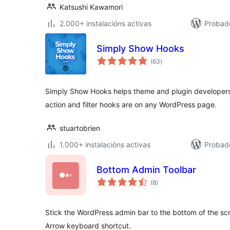
Katsushi Kawamori
2.000+ instalacións activas
Probado
Simply Show Hooks
valoracións
(63
)
totais
Simply Show Hooks helps theme and plugin developers 
action and filter hooks are on any WordPress page.
stuartobrien
1.000+ instalacións activas
Probado
Bottom Admin Toolbar
valoracións
(8
)
totais
Stick the WordPress admin bar to the bottom of the sc
Arrow keyboard shortcut.