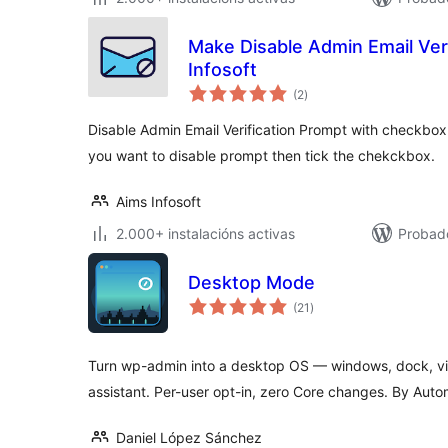
Make Disable Admin Email Ver
Infosoft
valoracións
(2
)
totais
Disable Admin Email Verification Prompt with checkbox o
you want to disable prompt then tick the chekckbox.
Aims Infosoft
2.000+ instalacións activas
Probad
Desktop Mode
valoracións
(21
)
totais
Turn wp-admin into a desktop OS — windows, dock, vir
assistant. Per-user opt-in, zero Core changes. By Auto
Daniel López Sánchez