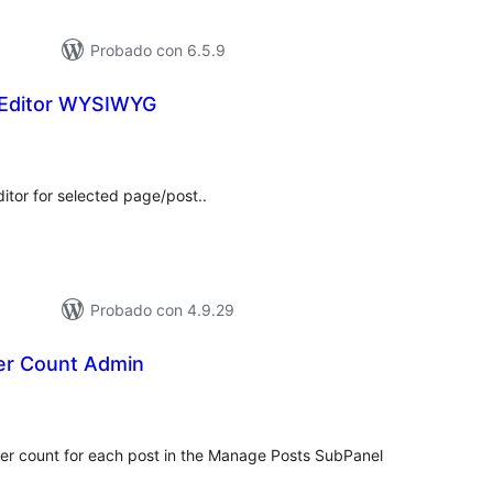
Probado con 6.5.9
l Editor WYSIWYG
aloracións
otais
editor for selected page/post..
Probado con 4.9.29
er Count Admin
loracións
tais
ter count for each post in the Manage Posts SubPanel