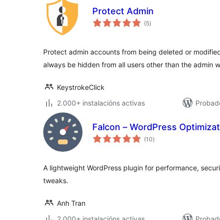
Protect Admin
valoracións
(5
)
totais
Protect admin accounts from being deleted or modified 
always be hidden from all users other than the admin w
KeystrokeClick
2.000+ instalacións activas
Probad
Falcon – WordPress Optimiza
valoracións
(10
)
totais
A lightweight WordPress plugin for performance, secur
tweaks.
Anh Tran
2.000+ instalacións activas
Probado