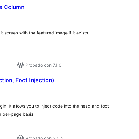
ge Column
aloracións
otais
 screen with the featured image if it exists.
Probado con 7.1.0
ction, Foot Injection)
loracións
tais
ugin. It allows you to inject code into the head and foot
a per-page basis.
Probado con 3.0.5