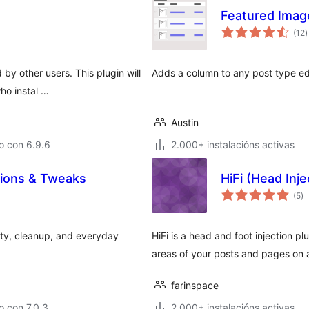
Featured Ima
v
(12
)
t
by other users. This plugin will
Adds a column to any post type edit
ho instal …
Austin
o con 6.9.6
2.000+ instalacións activas
tions & Tweaks
HiFi (Head Inje
va
(5
)
to
ity, cleanup, and everyday
HiFi is a head and foot injection pl
areas of your posts and pages on 
farinspace
 con 7.0.3
2.000+ instalacións activas