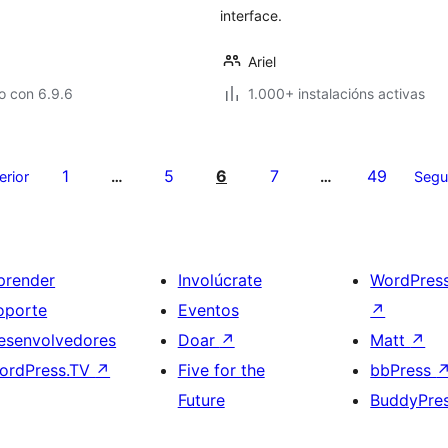
interface.
Ariel
o con 6.9.6
1.000+ instalacións activas
1
5
6
7
49
erior
…
…
Segu
prender
Involúcrate
WordPres
oporte
Eventos
↗
esenvolvedores
Doar
↗
Matt
↗
ordPress.TV
↗
Five for the
bbPress
Future
BuddyPre