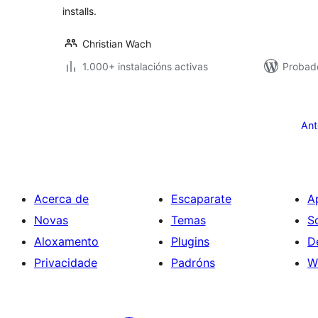
installs.
Christian Wach
1.000+ instalacións activas
Probad
Paxinación
de
Ant
entradas
Acerca de
Escaparate
A
Novas
Temas
S
Aloxamento
Plugins
D
Privacidade
Padróns
W