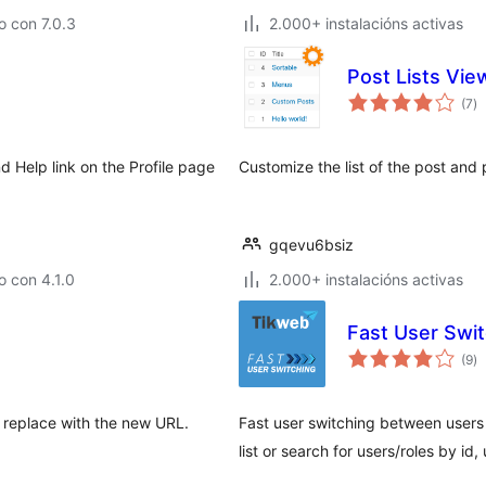
 con 7.0.3
2.000+ instalacións activas
Post Lists Vi
va
(7
)
to
 Help link on the Profile page
Customize the list of the post and
gqevu6bsiz
 con 4.1.0
2.000+ instalacións activas
Fast User Swi
va
(9
)
to
, replace with the new URL.
Fast user switching between users 
list or search for users/roles by id