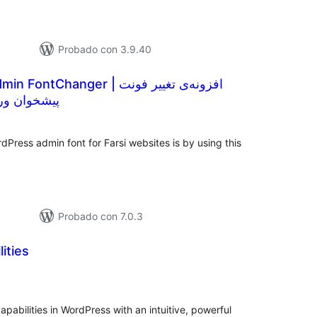
Probado con 3.9.40
hanger | افزونه‌ی تغییر فونت
پیشخوان ور
aloracións
otais
Press admin font for Farsi websites is by using this
Probado con 7.0.3
ities
loracións
tais
capabilities in WordPress with an intuitive, powerful