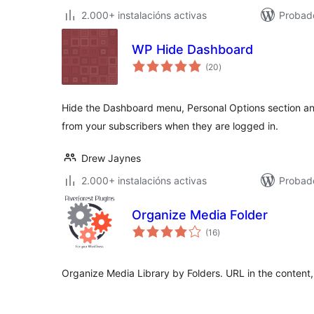
2.000+ instalacións activas
Probado
WP Hide Dashboard
valoracións
(20
)
totais
Hide the Dashboard menu, Personal Options section and
from your subscribers when they are logged in.
Drew Jaynes
2.000+ instalacións activas
Probado
Organize Media Folder
valoracións
(16
)
totais
Organize Media Library by Folders. URL in the content