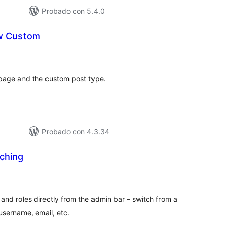
Probado con 5.4.0
ew Custom
loracións
tais
 page and the custom post type.
Probado con 4.3.34
tching
loracións
tais
and roles directly from the admin bar – switch from a
, username, email, etc.