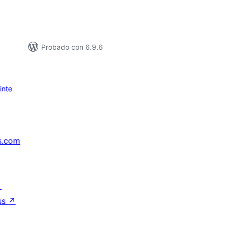
Probado con 6.9.6
inte
s.com
↗
ss
↗