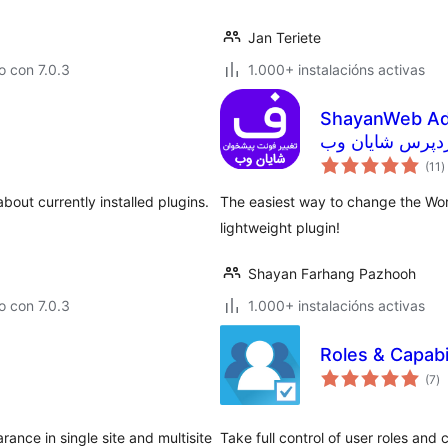
Jan Teriete
 con 7.0.3
1.000+ instalacións activas
ShayanWeb Admin FontC
دپرس شایان وب
v
(11
)
t
bout currently installed plugins.
The easiest way to change the Word
lightweight plugin!
Shayan Farhang Pazhooh
 con 7.0.3
1.000+ instalacións activas
Roles & Capabil
va
(7
)
to
ance in single site and multisite
Take full control of user roles and 