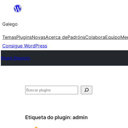
Saltar
ao
Galego
contido
Temas
Plugins
Novas
Acerca de
Padróns
Colabora
Equipo
Me
Consigue WordPress
Plugin Directory
Buscar
Etiqueta do plugin:
admin