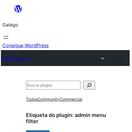
Saltar
ao
Galego
contido
Consigue WordPress
Plugin Directory
Buscar
Todos
Community
Commercial
Etiqueta do plugin:
admin menu
filter