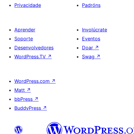
Privacidade
Padróns
Aprender
Involúcrate
Soporte
Eventos
Desenvolvedores
Doar
↗
WordPress.TV
↗
Swag
↗
WordPress.com
↗
Matt
↗
bbPress
↗
BuddyPress
↗