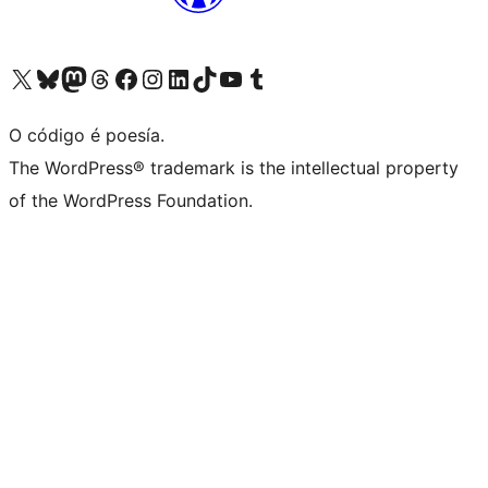
Visita la cuenta de X (anteriormente Twitter)
Visita a nosa conta de Bluesky
Visita a nosa conta de Mastodon
Visita a nosa conta de Threads
Visita a nosa páxina de Facebook
Visita a nosa conta de Instagram
Visita a nosa conta de LinkedIn
Visita a nosa conta de TikTok
Visita a nosa canle de YouTube
Visita a nosa conta de Tumblr
O código é poesía.
The WordPress® trademark is the intellectual property
of the WordPress Foundation.