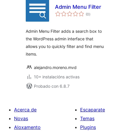
Admin Menu Filter
valoracións
(0
)
totais
Admin Menu Filter adds a search box to
the WordPress admin interface that
allows you to quickly filter and find menu
items.
alejandro.moreno.mvd
10+ instalacións activas
Probado con 6.8.7
Acerca de
Escaparate
Novas
Temas
Aloxamento
Plugins