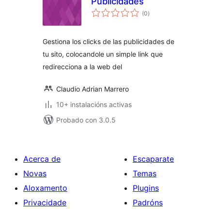
Publicidades
valoracións
(0
)
totais
Gestiona los clicks de las publicidades de
tu sito, colocandole un simple link que
redirecciona a la web del
Claudio Adrian Marrero
10+ instalacións activas
Probado con 3.0.5
Acerca de
Escaparate
Novas
Temas
Aloxamento
Plugins
Privacidade
Padróns