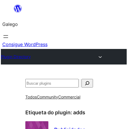
Saltar
ao
Galego
contido
Consigue WordPress
Plugin Directory
Buscar
Todos
Community
Commercial
Etiqueta do plugin:
adds