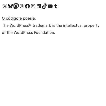
Visita la cuenta de X (anteriormente Twitter)
Visita a nosa conta de Bluesky
Visita a nosa conta de Mastodon
Visita a nosa conta de Threads
Visita a nosa páxina de Facebook
Visita a nosa conta de Instagram
Visita a nosa conta de LinkedIn
Visita a nosa conta de TikTok
Visita a nosa canle de YouTube
Visita a nosa conta de Tumblr
O código é poesía.
The WordPress® trademark is the intellectual property
of the WordPress Foundation.