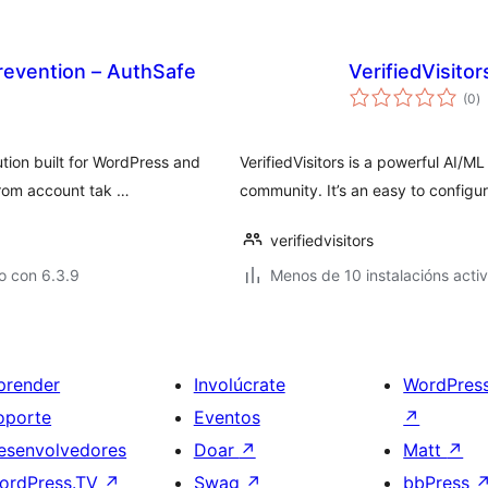
revention – AuthSafe
VerifiedVisitor
va
(0
)
to
ution built for WordPress and
VerifiedVisitors is a powerful AI/M
rom account tak …
community. It’s an easy to configu
verifiedvisitors
o con 6.3.9
Menos de 10 instalacións acti
prender
Involúcrate
WordPres
oporte
Eventos
↗
esenvolvedores
Doar
↗
Matt
↗
ordPress.TV
↗
Swag
↗
bbPress