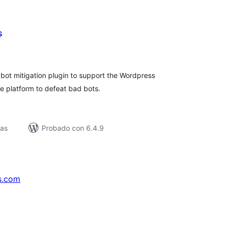
s
loracións
tais
L bot mitigation plugin to support the Wordpress
re platform to defeat bad bots.
vas
Probado con 6.4.9
s.com
↗