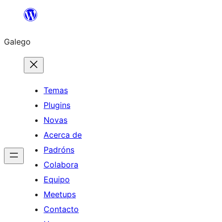
Saltar
ao
Galego
contido
Temas
Plugins
Novas
Acerca de
Padróns
Colabora
Equipo
Meetups
Contacto