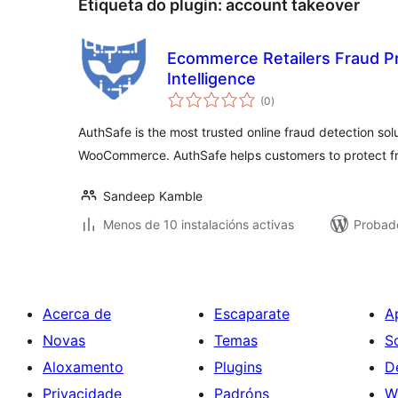
Etiqueta do plugin:
account takeover
Ecommerce Retailers Fraud P
Intelligence
valoracións
(0
)
totais
AuthSafe is the most trusted online fraud detection sol
WooCommerce. AuthSafe helps customers to protect f
Sandeep Kamble
Menos de 10 instalacións activas
Probad
Acerca de
Escaparate
A
Novas
Temas
S
Aloxamento
Plugins
D
Privacidade
Padróns
W