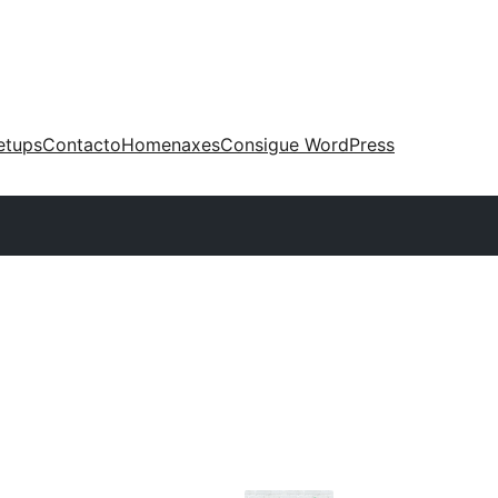
etups
Contacto
Homenaxes
Consigue WordPress