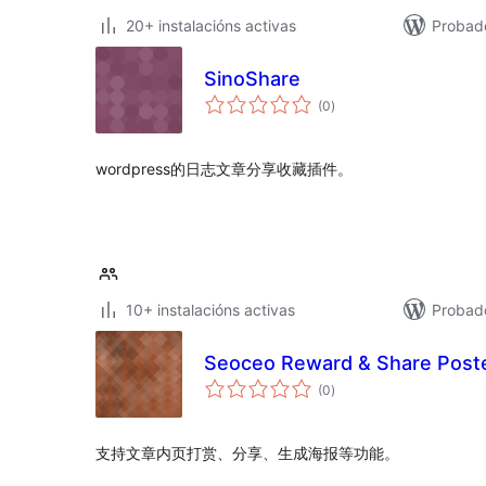
20+ instalacións activas
Probado
SinoShare
valoracións
(0
)
totais
wordpress的日志文章分享收藏插件。
10+ instalacións activas
Probad
Seoceo Reward & Share P
valoracións
(0
)
totais
支持文章内页打赏、分享、生成海报等功能。