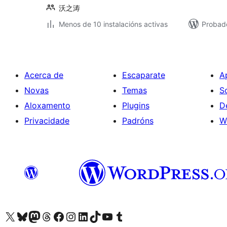
沃之涛
Menos de 10 instalacións activas
Probad
Acerca de
Escaparate
A
Novas
Temas
S
Aloxamento
Plugins
D
Privacidade
Padróns
W
Visita la cuenta de X (anteriormente Twitter)
Visita a nosa conta de Bluesky
Visita a nosa conta de Mastodon
Visita a nosa conta de Threads
Visita a nosa páxina de Facebook
Visita a nosa conta de Instagram
Visita a nosa conta de LinkedIn
Visita a nosa conta de TikTok
Visita a nosa canle de YouTube
Visita a nosa conta de Tumblr