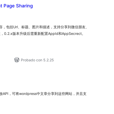
t Page Sharing
loracións
tais
享内容，包括Url、标题、图片和描述，支持分享到微信朋友、
.2.x版本升级后需重新配置AppId和AppSecrect。
Probado con 5.2.25
loracións
tais
API，可将wordpress中文章分享到这些网站，并且支