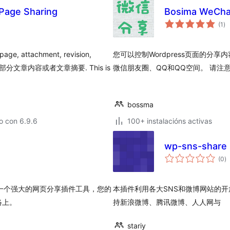
ge Sharing
Bosima WeCha
va
(1
)
to
tachment, revision,
您可以控制Wordpress页面的分
章内容或者文章摘要. This is
微信朋友圈、QQ和QQ空间。 请注意，0
bossma
o con 6.9.6
100+ instalacións activas
wp-sns-share
va
(0
)
to
 是一个强大的网页分享插件工具，您的
本插件利用各大SNS和微博网站的开放
络上。
持新浪微博、腾讯微博、人人网与
stariy