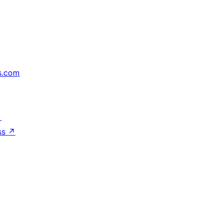
s.com
↗
ss
↗