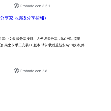
Probado con 3.6.1
na(分享家:收藏&分享按钮)
loracións
tais
有主流中文收藏分享按钮。方便读者分享, 增加网站流量！
。【如果之前手工安装1.0版本,请卸载后重新安装1.1版本,并
Probado con 2.8