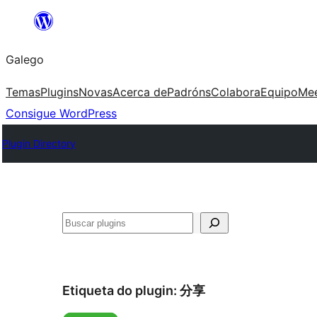
Saltar
ao
Galego
contido
Temas
Plugins
Novas
Acerca de
Padróns
Colabora
Equipo
Me
Consigue WordPress
Plugin Directory
Buscar
Etiqueta do plugin:
分享