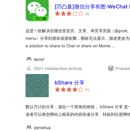
[凹凸曼]微信分享有图-WeChat Pa
valoracións
(2
)
totais
这是一款解决在微信里首页、文章、单页等页面（如post, page, at
menu）分享到朋友或朋友圈，图标无法显示，描述更改为部分文
a solution to share to Chat or share on Mome …
apoyl
200+ instalacións activas
Probad
bShare 分享
valoracións
(1
)
totais
数以万计的分享，源自一个简单的按钮， bShare 分享
读者可以将您网站上精采的内容快速分享、转贴到社群网
denishua