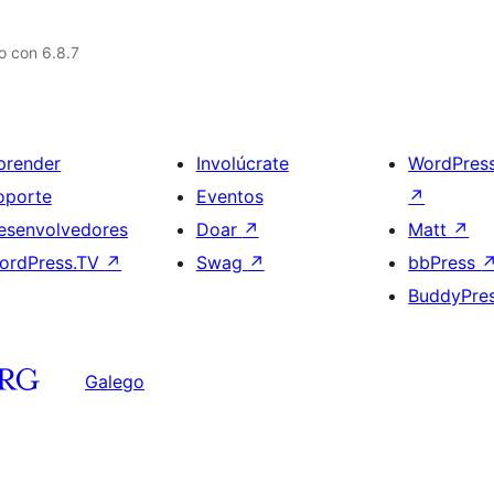
o con 6.8.7
prender
Involúcrate
WordPres
oporte
Eventos
↗
esenvolvedores
Doar
↗
Matt
↗
ordPress.TV
↗
Swag
↗
bbPress
BuddyPre
Galego