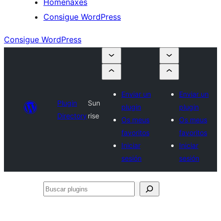
Homenaxes
Consigue WordPress
Consigue WordPress
Enviar un
Enviar un
Plugin
Sun
plugin
plugin
Directory
rise
Os meus
Os meus
favoritos
favoritos
Iniciar
Iniciar
sesión
sesión
Buscar
plugins