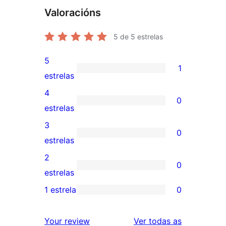
Valoracións
5
de 5 estrelas
5
1
1
estrelas
valoración
4
0
de
0
estrelas
5
valoracións
3
0
estrelas
de
0
estrelas
4
valoracións
2
0
estrelas
de
0
estrelas
3
valoracións
1 estrela
0
0
estrelas
de
valoracións
2
valoracións
Your review
Ver todas as