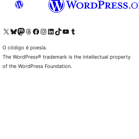
Visita la cuenta de X (anteriormente Twitter)
Visita a nosa conta de Bluesky
Visita a nosa conta de Mastodon
Visita a nosa conta de Threads
Visita a nosa páxina de Facebook
Visita a nosa conta de Instagram
Visita a nosa conta de LinkedIn
Visita a nosa conta de TikTok
Visita a nosa canle de YouTube
Visita a nosa conta de Tumblr
O código é poesía.
The WordPress® trademark is the intellectual property
of the WordPress Foundation.