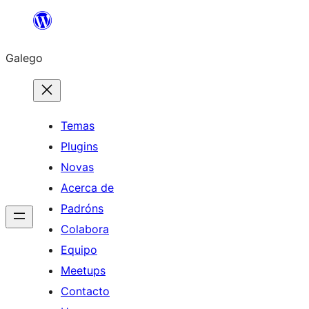
Saltar
ao
Galego
contido
Temas
Plugins
Novas
Acerca de
Padróns
Colabora
Equipo
Meetups
Contacto