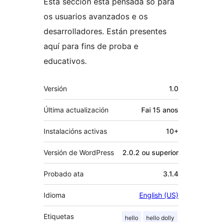
Esta sección está pensada só para
os usuarios avanzados e os
desarrolladores. Están presentes
aquí para fins de proba e
educativos.
Meta
Versión
1.0
Última actualización
Fai
15 anos
Instalacións activas
10+
Versión de WordPress
2.0.2 ou superior
Probado ata
3.1.4
Idioma
English (US)
Etiquetas
hello
hello dolly