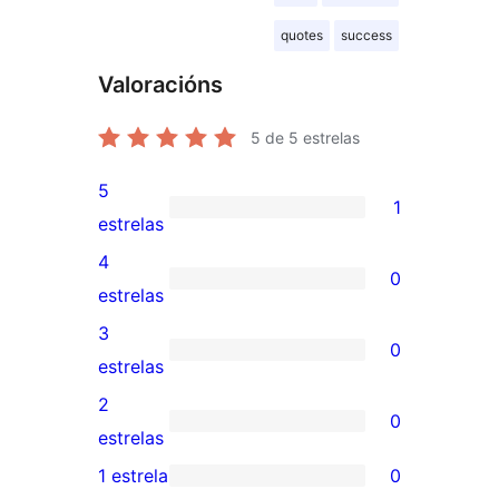
quotes
success
Valoracións
5
de 5 estrelas
5
1
1
estrelas
valoración
4
0
de
0
estrelas
5
valoracións
3
0
estrelas
de
0
estrelas
4
valoracións
2
0
estrelas
de
0
estrelas
3
valoracións
1 estrela
0
0
estrelas