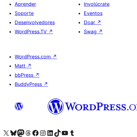
Aprender
Involúcrate
Soporte
Eventos
Desenvolvedores
Doar
↗
WordPress.TV
↗
Swag
↗
WordPress.com
↗
Matt
↗
bbPress
↗
BuddyPress
↗
Visita la cuenta de X (anteriormente Twitter)
Visita a nosa conta de Bluesky
Visita a nosa conta de Mastodon
Visita a nosa conta de Threads
Visita a nosa páxina de Facebook
Visita a nosa conta de Instagram
Visita a nosa conta de LinkedIn
Visita a nosa conta de TikTok
Visita a nosa canle de YouTube
Visita a nosa conta de Tumblr