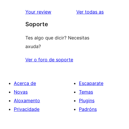
de
valoracións
2
valoracións
Your review
Ver todas as
de
estrelas
Soporte
1
estrelas
Tes algo que dicir? Necesitas
axuda?
Ver o foro de soporte
Acerca de
Escaparate
Novas
Temas
Aloxamento
Plugins
Privacidade
Padróns