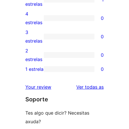
1
estrelas
valoración
4
0
de
0
estrelas
5
valoracións
3
0
estrelas
de
0
estrelas
4
valoracións
2
0
estrelas
de
0
estrelas
3
valoracións
1 estrela
0
0
estrelas
de
valoracións
2
valoracións
Your review
Ver todas as
de
estrelas
Soporte
1
estrelas
Tes algo que dicir? Necesitas
axuda?