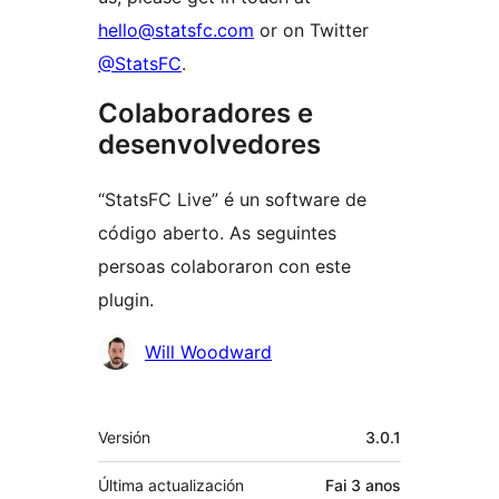
hello@statsfc.com
or on Twitter
@StatsFC
.
Colaboradores e
desenvolvedores
“StatsFC Live” é un software de
código aberto. As seguintes
persoas colaboraron con este
plugin.
Colaboradores
Will Woodward
Meta
Versión
3.0.1
Última actualización
Fai
3 anos