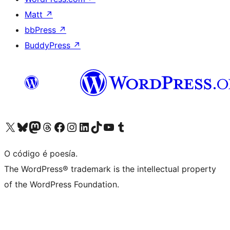
Matt
↗
bbPress
↗
BuddyPress
↗
Visita la cuenta de X (anteriormente Twitter)
Visita a nosa conta de Bluesky
Visita a nosa conta de Mastodon
Visita a nosa conta de Threads
Visita a nosa páxina de Facebook
Visita a nosa conta de Instagram
Visita a nosa conta de LinkedIn
Visita a nosa conta de TikTok
Visita a nosa canle de YouTube
Visita a nosa conta de Tumblr
O código é poesía.
The WordPress® trademark is the intellectual property
of the WordPress Foundation.