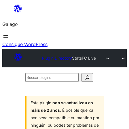
Saltar
ao
Galego
contido
Consigue WordPress
Plugin Directory
StatsFC Live
Buscar
plugins
Este plugin
non se actualizou en
máis de 2 anos
. É posible que xa
non sexa compatible ou mantido por
ninguén, ou podes ter problemas de