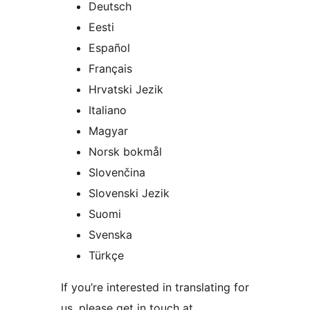
Deutsch
Eesti
Español
Français
Hrvatski Jezik
Italiano
Magyar
Norsk bokmål
Slovenčina
Slovenski Jezik
Suomi
Svenska
Türkçe
If you’re interested in translating for
us, please get in touch at