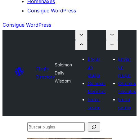
Homenaxes
Consigue WordPress
Consigue WordPress
Enviar
Enviar
Solomon
un
un
Plugin
Daily
plugin
plugin
Directory
Wisdom
Os meus
Os meus
favoritos
favoritos
Iniciar
Iniciar
sesión
sesión
Buscar
plugins