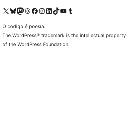
Visita la cuenta de X (anteriormente Twitter)
Visita a nosa conta de Bluesky
Visita a nosa conta de Mastodon
Visita a nosa conta de Threads
Visita a nosa páxina de Facebook
Visita a nosa conta de Instagram
Visita a nosa conta de LinkedIn
Visita a nosa conta de TikTok
Visita a nosa canle de YouTube
Visita a nosa conta de Tumblr
O código é poesía.
The WordPress® trademark is the intellectual property
of the WordPress Foundation.