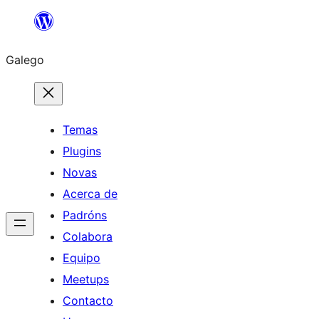
Saltar
ao
Galego
contido
Temas
Plugins
Novas
Acerca de
Padróns
Colabora
Equipo
Meetups
Contacto