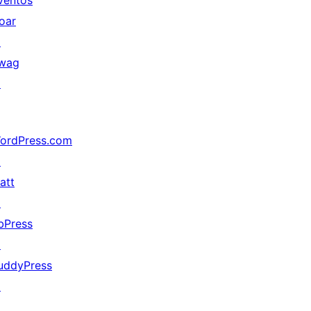
ventos
oar
↗
wag
↗
ordPress.com
↗
att
↗
bPress
↗
uddyPress
↗