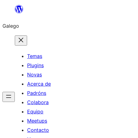
Saltar
ao
Galego
contido
Temas
Plugins
Novas
Acerca de
Padróns
Colabora
Equipo
Meetups
Contacto