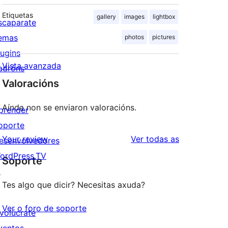
Etiquetas
gallery
images
lightbox
scaparate
emas
photos
pictures
lugins
Vista avanzada
adróns
Valoracións
Aínda non se enviaron valoracións.
prender
oporte
valoracións
Your review
Ver todas as
esenvolvedores
ordPress.TV
Soporte
↗
Tes algo que dicir? Necesitas axuda?
Ver o foro de soporte
nvolúcrate