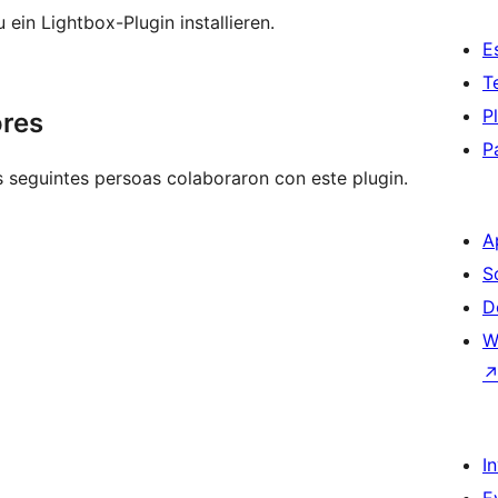
 ein Lightbox-Plugin installieren.
E
T
P
ores
P
 seguintes persoas colaboraron con este plugin.
A
S
D
W
I