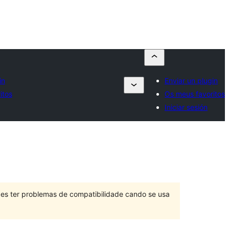
in
Enviar un plugin
itos
Os meus favoritos
Iniciar sesión
des ter problemas de compatibilidade cando se usa