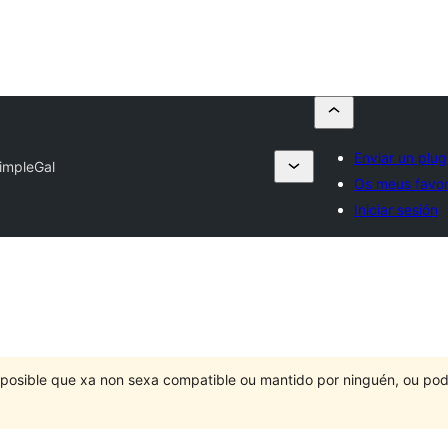
Enviar un plug
impleGal
Os meus favor
Iniciar sesión
É posible que xa non sexa compatible ou mantido por ninguén, ou po