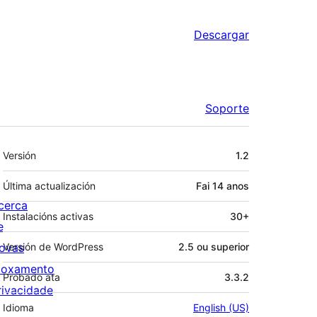
Descargar
Soporte
Meta
Versión
1.2
Última actualización
Fai
14 anos
cerca
Instalacións activas
30+
e
ovas
Versión de WordPress
2.5 ou superior
loxamento
Probado ata
3.3.2
rivacidade
Idioma
English (US)