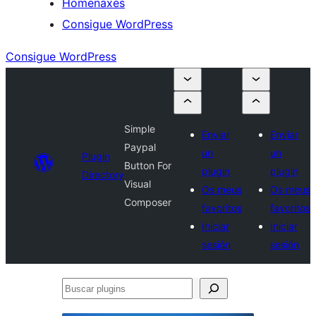
Homenaxes
Consigue WordPress
Consigue WordPress
Simple
Enviar
Enviar
Paypal
un
un
Plugin
Button For
plugin
plugin
Directory
Visual
Os meus
Os meus
Composer
favoritos
favoritos
Iniciar
Iniciar
sesión
sesión
Buscar
plugins