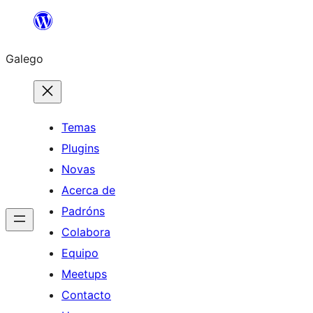
Saltar
ao
Galego
contido
Temas
Plugins
Novas
Acerca de
Padróns
Colabora
Equipo
Meetups
Contacto