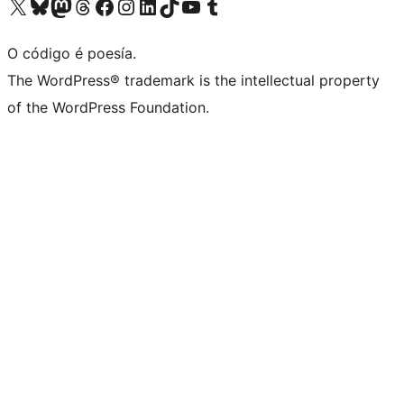
Visita la cuenta de X (anteriormente Twitter)
Visita a nosa conta de Bluesky
Visita a nosa conta de Mastodon
Visita a nosa conta de Threads
Visita a nosa páxina de Facebook
Visita a nosa conta de Instagram
Visita a nosa conta de LinkedIn
Visita a nosa conta de TikTok
Visita a nosa canle de YouTube
Visita a nosa conta de Tumblr
O código é poesía.
The WordPress® trademark is the intellectual property
of the WordPress Foundation.