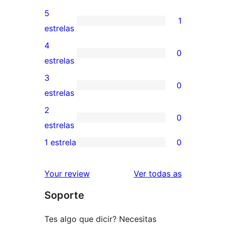
5
1
1
estrelas
valoración
4
0
de
0
estrelas
5
valoracións
3
0
estrelas
de
0
estrelas
4
valoracións
2
0
estrelas
de
0
estrelas
3
valoracións
1 estrela
0
0
estrelas
de
valoracións
2
valoracións
Your review
Ver todas as
de
estrelas
Soporte
1
estrelas
Tes algo que dicir? Necesitas