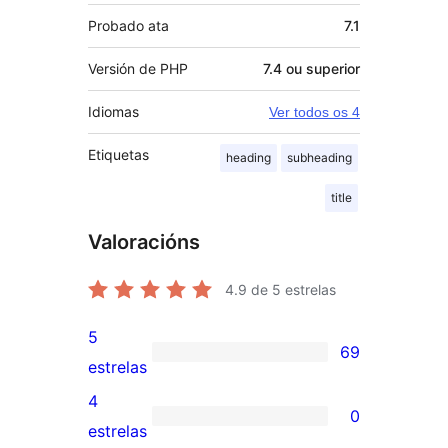
Probado ata
7.1
Versión de PHP
7.4 ou superior
Idiomas
Ver todos os 4
Etiquetas
heading
subheading
title
Valoracións
4.9
de 5 estrelas
5
69
69
estrelas
valoracións
4
0
de
0
estrelas