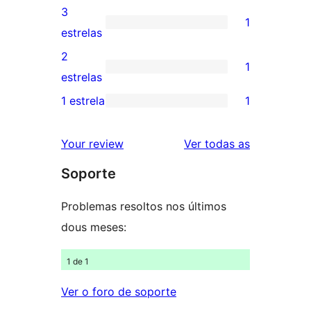
5
valoracións
3
1
estrelas
de
1
estrelas
4
valoración
2
1
estrelas
de
1
estrelas
3
valoración
1 estrela
1
1
estrelas
de
valoración
2
valoracións
Your review
Ver todas as
de
estrelas
Soporte
1
estrelas
Problemas resoltos nos últimos
dous meses:
1 de 1
Ver o foro de soporte