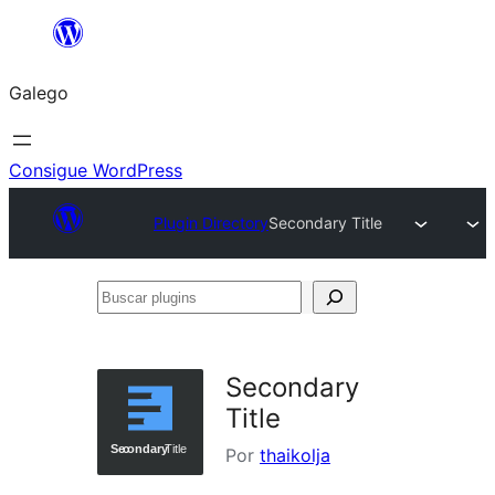
Saltar
ao
Galego
contido
Consigue WordPress
Plugin Directory
Secondary Title
Buscar
plugins
Secondary
Title
Por
thaikolja