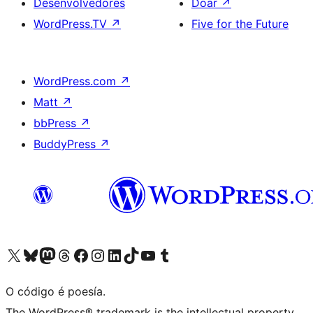
Desenvolvedores
Doar
↗
WordPress.TV
↗
Five for the Future
WordPress.com
↗
Matt
↗
bbPress
↗
BuddyPress
↗
Visita la cuenta de X (anteriormente Twitter)
Visita a nosa conta de Bluesky
Visita a nosa conta de Mastodon
Visita a nosa conta de Threads
Visita a nosa páxina de Facebook
Visita a nosa conta de Instagram
Visita a nosa conta de LinkedIn
Visita a nosa conta de TikTok
Visita a nosa canle de YouTube
Visita a nosa conta de Tumblr
O código é poesía.
The WordPress® trademark is the intellectual property