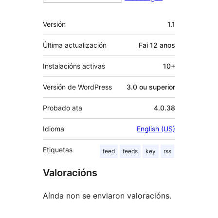
Meta
Versión
1.1
Última actualización
Fai
12 anos
Instalacións activas
10+
Versión de WordPress
3.0 ou superior
Probado ata
4.0.38
Idioma
English (US)
Etiquetas
feed
feeds
key
rss
Valoracións
Aínda non se enviaron valoracións.