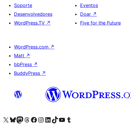
Soporte
Eventos
Desenvolvedores
Doar
↗
WordPress.TV
↗
Five for the Future
WordPress.com
↗
Matt
↗
bbPress
↗
BuddyPress
↗
Visita la cuenta de X (anteriormente Twitter)
Visita a nosa conta de Bluesky
Visita a nosa conta de Mastodon
Visita a nosa conta de Threads
Visita a nosa páxina de Facebook
Visita a nosa conta de Instagram
Visita a nosa conta de LinkedIn
Visita a nosa conta de TikTok
Visita a nosa canle de YouTube
Visita a nosa conta de Tumblr