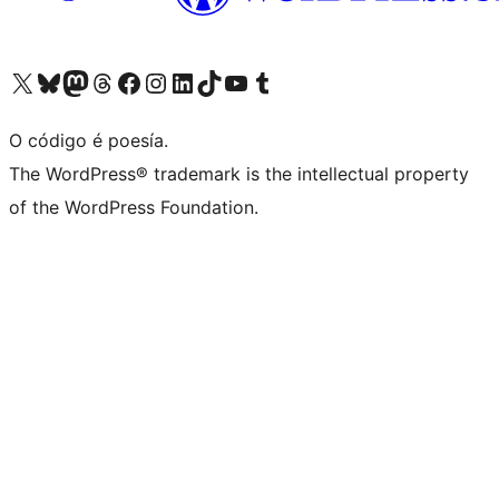
Visita la cuenta de X (anteriormente Twitter)
Visita a nosa conta de Bluesky
Visita a nosa conta de Mastodon
Visita a nosa conta de Threads
Visita a nosa páxina de Facebook
Visita a nosa conta de Instagram
Visita a nosa conta de LinkedIn
Visita a nosa conta de TikTok
Visita a nosa canle de YouTube
Visita a nosa conta de Tumblr
O código é poesía.
The WordPress® trademark is the intellectual property
of the WordPress Foundation.