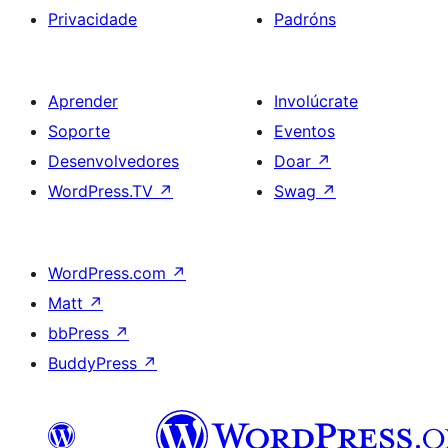
Privacidade
Padróns
Aprender
Involúcrate
Soporte
Eventos
Desenvolvedores
Doar
↗
WordPress.TV
↗
Swag
↗
WordPress.com
↗
Matt
↗
bbPress
↗
BuddyPress
↗