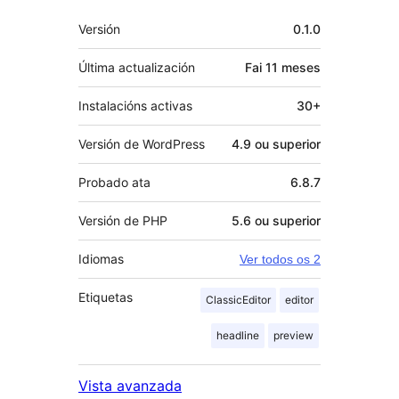
Meta
Versión
0.1.0
Última actualización
Fai
11 meses
Instalacións activas
30+
Versión de WordPress
4.9 ou superior
Probado ata
6.8.7
Versión de PHP
5.6 ou superior
Idiomas
Ver todos os 2
Etiquetas
ClassicEditor
editor
headline
preview
Vista avanzada