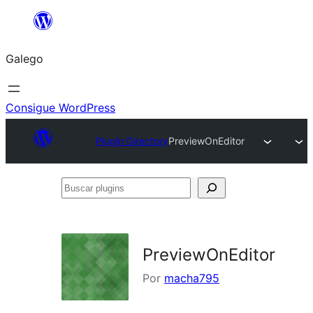
Saltar
ao
Galego
contido
Consigue WordPress
Plugin Directory
PreviewOnEditor
Buscar
plugins
PreviewOnEditor
Por
macha795