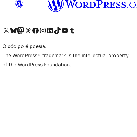
Visita la cuenta de X (anteriormente Twitter)
Visita a nosa conta de Bluesky
Visita a nosa conta de Mastodon
Visita a nosa conta de Threads
Visita a nosa páxina de Facebook
Visita a nosa conta de Instagram
Visita a nosa conta de LinkedIn
Visita a nosa conta de TikTok
Visita a nosa canle de YouTube
Visita a nosa conta de Tumblr
O código é poesía.
The WordPress® trademark is the intellectual property
of the WordPress Foundation.