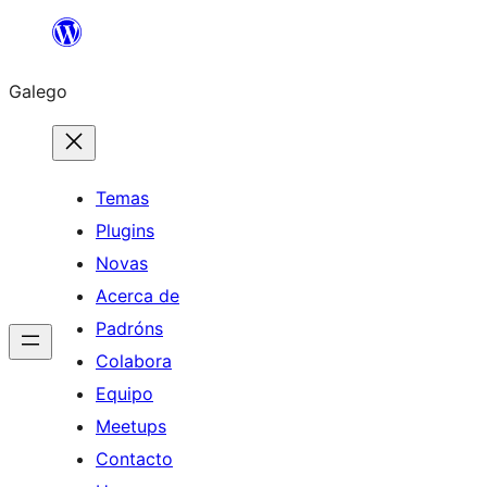
Saltar
ao
Galego
contido
Temas
Plugins
Novas
Acerca de
Padróns
Colabora
Equipo
Meetups
Contacto