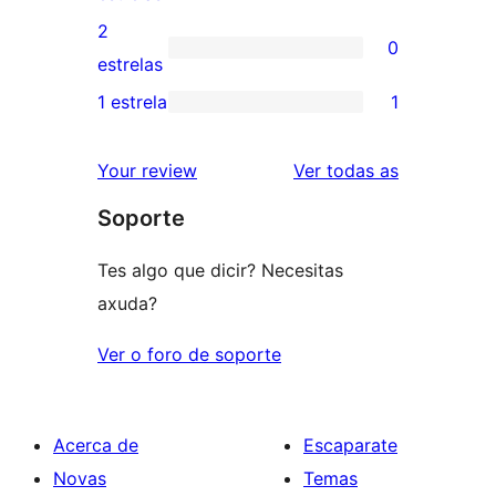
4
valoracións
2
0
estrelas
de
0
estrelas
3
valoracións
1 estrela
1
1
estrelas
de
valoración
2
valoracións
Your review
Ver todas as
de
estrelas
Soporte
1
estrelas
Tes algo que dicir? Necesitas
axuda?
Ver o foro de soporte
Acerca de
Escaparate
Novas
Temas