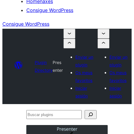
Homenaxes
Consigue WordPress
Consigue WordPress
Enviar un
Enviar un
Plugin
Pres
plugin
plugin
Directory
enter
Os meus
Os meus
favoritos
favoritos
Iniciar
Iniciar
sesión
sesión
Buscar
plugins