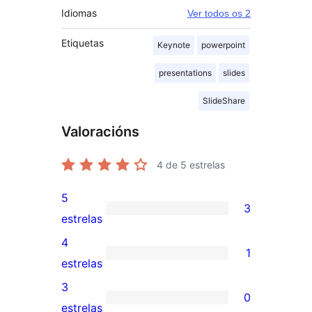
Idiomas
Ver todos os 2
Etiquetas
Keynote
powerpoint
presentations
slides
SlideShare
Valoracións
4
de 5 estrelas
5
3
3
estrelas
valoracións
4
1
de
1
estrelas
5
valoración
3
0
estrelas
de
0
estrelas