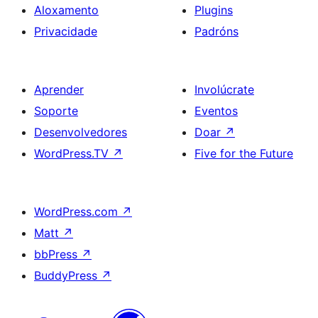
Aloxamento
Plugins
Privacidade
Padróns
Aprender
Involúcrate
Soporte
Eventos
Desenvolvedores
Doar
↗
WordPress.TV
↗
Five for the Future
WordPress.com
↗
Matt
↗
bbPress
↗
BuddyPress
↗