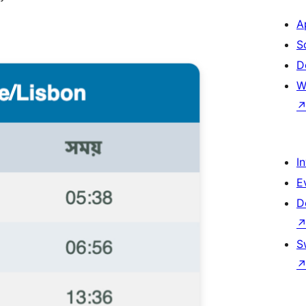
A
S
D
W
I
E
D
S