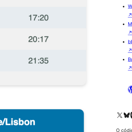
W
M
b
B
Visita la cuenta de X (ante
Visita a n
V
O códi