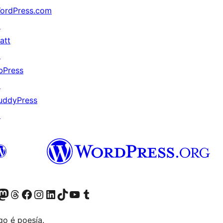
ordPress.com
↗
att
↗
bPress
↗
uddyPress
↗
riormente Twitter)
osa conta de Bluesky
isita a nosa conta de Mastodon
Visita a nosa conta de Threads
Visita a nosa páxina de Facebook
Visita a nosa conta de Instagram
Visita a nosa conta de LinkedIn
Visita a nosa conta de TikTok
Visita a nosa canle de YouTube
Visita a nosa conta de Tumblr
go é poesía.