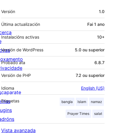
Meta
Versión
1.0
Última actualización
Fai
1 ano
cerca
Instalacións activas
10+
e
ovas
Versión de WordPress
5.0 ou superior
loxamento
Probado ata
6.8.7
rivacidade
Versión de PHP
7.2 ou superior
Idioma
English (US)
scaparate
emas
Etiquetas
bangla
Islam
namaz
lugins
Prayer Times
salat
adróns
Vista avanzada