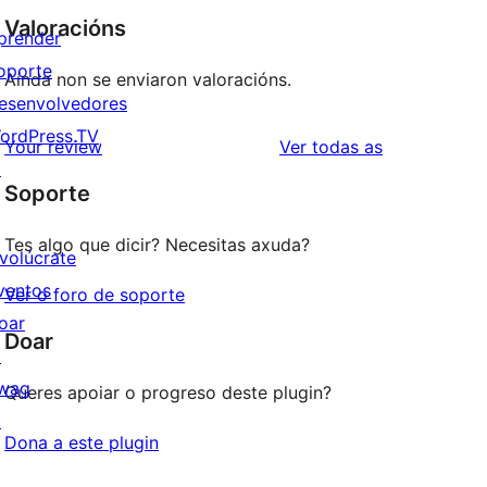
Valoracións
prender
oporte
Aínda non se enviaron valoracións.
esenvolvedores
ordPress.TV
valoracións
Your review
Ver todas as
↗
Soporte
Tes algo que dicir? Necesitas axuda?
nvolúcrate
ventos
Ver o foro de soporte
oar
Doar
↗
wag
Queres apoiar o progreso deste plugin?
↗
Dona a este plugin