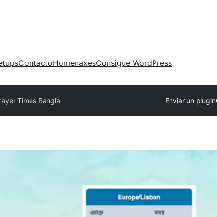
etups
Contacto
Homenaxes
Consigue WordPress
rayer Times Bangla
Enviar un plugin