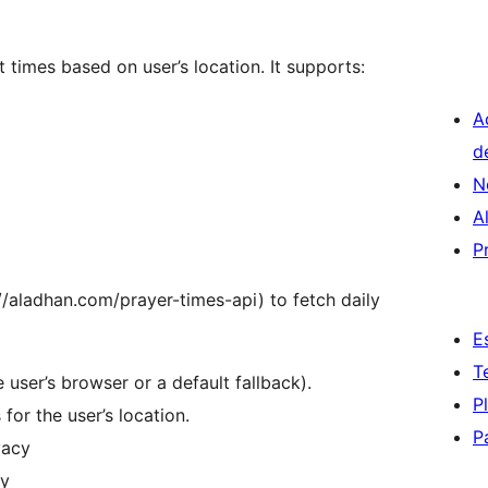
 times based on user’s location. It supports:
A
d
N
A
P
//aladhan.com/prayer-times-api) to fetch daily
E
T
 user’s browser or a default fallback).
P
for the user’s location.
P
vacy
cy