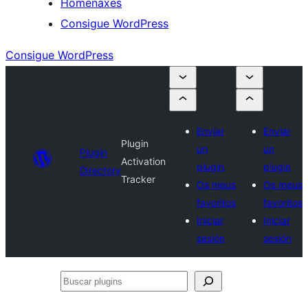
Homenaxes
Consigue WordPress
Consigue WordPress
Enviar
Enviar
Plugin
un
un
Plugin
Activation
plugin
plugin
Directory
Tracker
Os meus
Os meus
favoritos
favoritos
Iniciar
Iniciar
sesión
sesión
Buscar
plugins