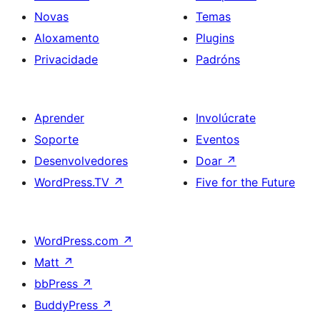
Novas
Temas
Aloxamento
Plugins
Privacidade
Padróns
Aprender
Involúcrate
Soporte
Eventos
Desenvolvedores
Doar
↗
WordPress.TV
↗
Five for the Future
WordPress.com
↗
Matt
↗
bbPress
↗
BuddyPress
↗