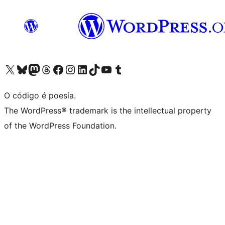
Visita la cuenta de X (anteriormente Twitter)
Visita a nosa conta de Bluesky
Visita a nosa conta de Mastodon
Visita a nosa conta de Threads
Visita a nosa páxina de Facebook
Visita a nosa conta de Instagram
Visita a nosa conta de LinkedIn
Visita a nosa conta de TikTok
Visita a nosa canle de YouTube
Visita a nosa conta de Tumblr
O código é poesía.
The WordPress® trademark is the intellectual property
of the WordPress Foundation.