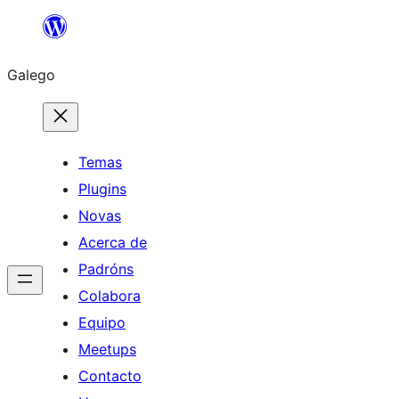
Saltar
ao
Galego
contido
Temas
Plugins
Novas
Acerca de
Padróns
Colabora
Equipo
Meetups
Contacto