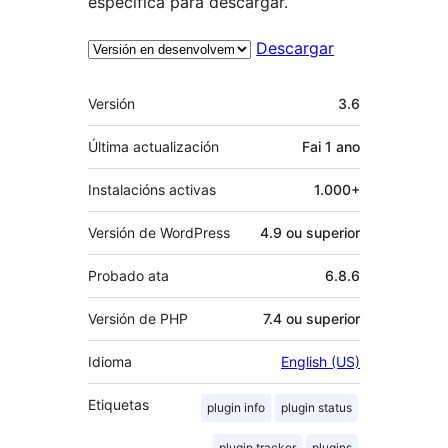
específica para descargar.
Descargar
Meta
Versión
3.6
Última actualización
Fai
1 ano
Instalacións activas
1.000+
Versión de WordPress
4.9 ou superior
Probado ata
6.8.6
Versión de PHP
7.4 ou superior
Idioma
English (US)
Etiquetas
plugin info
plugin status
plugin tracker
plugins