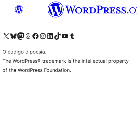
Visita la cuenta de X (anteriormente Twitter)
Visita a nosa conta de Bluesky
Visita a nosa conta de Mastodon
Visita a nosa conta de Threads
Visita a nosa páxina de Facebook
Visita a nosa conta de Instagram
Visita a nosa conta de LinkedIn
Visita a nosa conta de TikTok
Visita a nosa canle de YouTube
Visita a nosa conta de Tumblr
O código é poesía.
The WordPress® trademark is the intellectual property
of the WordPress Foundation.