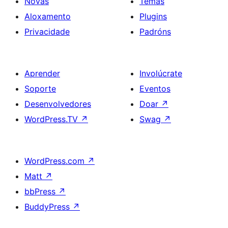
Novas
Temas
Aloxamento
Plugins
Privacidade
Padróns
Aprender
Involúcrate
Soporte
Eventos
Desenvolvedores
Doar
↗
WordPress.TV
↗
Swag
↗
WordPress.com
↗
Matt
↗
bbPress
↗
BuddyPress
↗