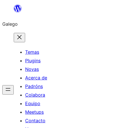
Saltar
ao
Galego
contido
Temas
Plugins
Novas
Acerca de
Padróns
Colabora
Equipo
Meetups
Contacto