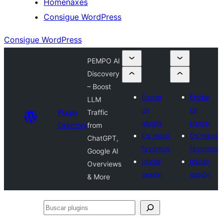
Homenaxes
Consigue WordPress
Consigue WordPress
PEMPO AI
Discovery
– Boost
Enviar
Enviar
LLM
un
un
Plugin
Traffic
plugin
plugin
Directory
from
Os meus
Os meus
ChatGPT,
favoritos
favoritos
Google AI
Iniciar
Iniciar
Overviews
sesión
sesión
& More
Buscar