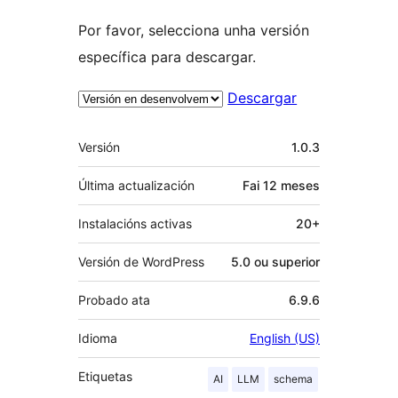
Por favor, selecciona unha versión
específica para descargar.
Descargar
Meta
Versión
1.0.3
Última actualización
Fai
12 meses
Instalacións activas
20+
Versión de WordPress
5.0 ou superior
Probado ata
6.9.6
Idioma
English (US)
Etiquetas
AI
LLM
schema