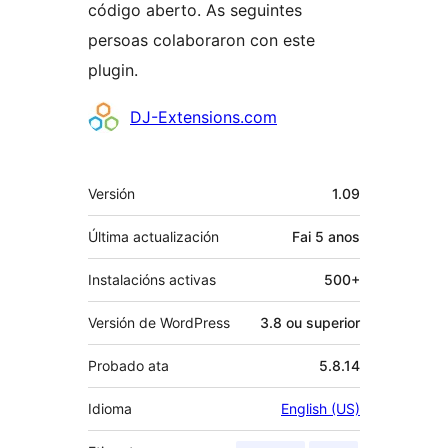
código aberto. As seguintes
persoas colaboraron con este
plugin.
Colaboradores
DJ-Extensions.com
Meta
Versión
1.09
Última actualización
Fai
5 anos
Instalacións activas
500+
Versión de WordPress
3.8 ou superior
Probado ata
5.8.14
Idioma
English (US)