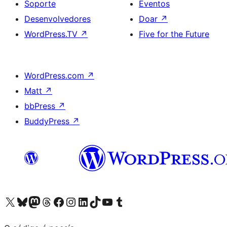
Soporte
Eventos
Desenvolvedores
Doar
↗
WordPress.TV
↗
Five for the Future
WordPress.com
↗
Matt
↗
bbPress
↗
BuddyPress
↗
Visita la cuenta de X (anteriormente Twitter)
Visita a nosa conta de Bluesky
Visita a nosa conta de Mastodon
Visita a nosa conta de Threads
Visita a nosa páxina de Facebook
Visita a nosa conta de Instagram
Visita a nosa conta de LinkedIn
Visita a nosa conta de TikTok
Visita a nosa canle de YouTube
Visita a nosa conta de Tumblr